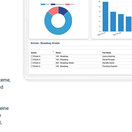
teme,
nd
keine
e
,