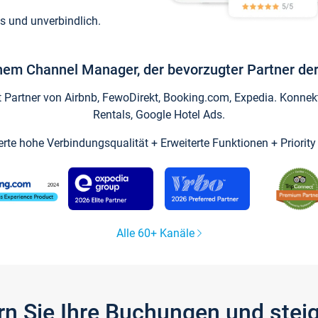
s und unverbindlich.
inem Channel Manager, der bevorzugter Partner der
artner von Airbnb, FewoDirekt, Booking.com, Expedia. Konnekti
Rentals, Google Hotel Ads.
ierte hohe Verbindungsqualität + Erweiterte Funktionen + Priorit
Alle 60+ Kanäle
gern Sie Ihre Buchungen und ste