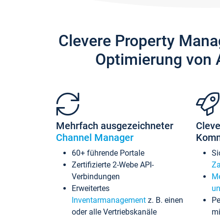
Clevere Property Mana
Optimierung von 
Mehrfach ausgezeichneter
Cleve
Channel Manager
Komm
60+ führende Portale
Si
Zertifizierte 2-Webe API-
Za
Verbindungen
Me
Erweitertes
un
Inventarmanagement
z. B. einen
Pe
oder alle Vertriebskanäle
mi