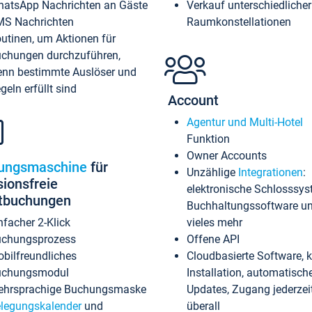
atsApp Nachrichten an Gäste
Verkauf unterschiedlicher
S Nachrichten
Raumkonstellationen
utinen, um Aktionen für
chungen durchzuführen,
nn bestimmte Auslöser und
geln erfüllt sind
Account
Agentur und Multi-Hotel
Funktion
Owner Accounts
ungsmaschine
für
Unzählige
Integrationen
:
sionsfreie
elektronische Schlosssys
ktbuchungen
Buchhaltungssoftware u
nfacher 2-Klick
vieles mehr
chungsprozess
Offene API
bilfreundliches
Cloudbasierte Software, 
uchungsmodul
Installation, automatisch
hrsprachige Buchungsmaske
Updates, Zugang jederzeit
legungskalender
und
überall