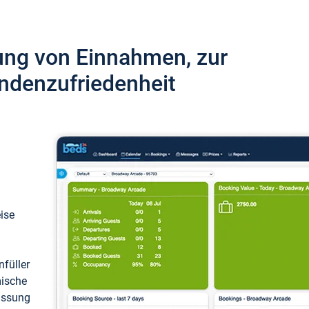
ung von Einnahmen, zur
ndenzufriedenheit
eise
füller
mische
passung