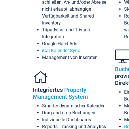
schließen, An- und/oder Abreise
Wh
nicht erlaubt, abhängige
SM
Verfügbarkeit und Shared
Ro
Inventory
Bu
Tripadvisor und Trivago
we
Integration
Re
Google Hotel Ads
iCal Kalender Sync
Management von Inseraten
Buch
provi
Dire
Integriertes
Property
Ei
Management System
Bu
Smarter dynamischer Kalender
Mo
Drag-and-drop Buchungen
B
Individuelle Dashboards
Me
Reports, Tracking und Analytics
Be