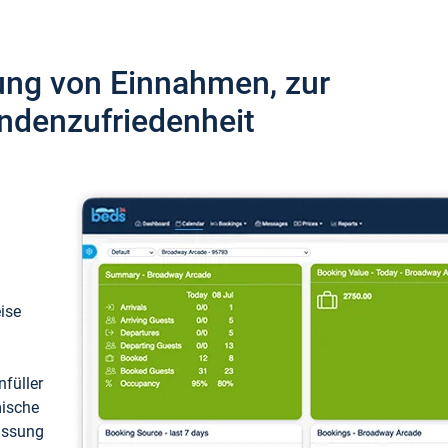
ung von Einnahmen, zur
ndenzufriedenheit
eise
füller
mische
passung