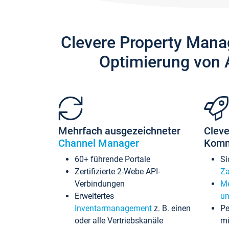
Clevere Property Mana
Optimierung von 
Mehrfach ausgezeichneter
Cleve
Channel Manager
Komm
60+ führende Portale
Si
Zertifizierte 2-Webe API-
Za
Verbindungen
Me
Erweitertes
un
Inventarmanagement
z. B. einen
Pe
oder alle Vertriebskanäle
mi