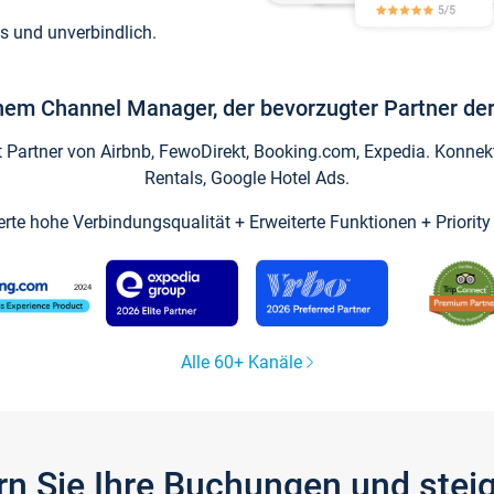
s und unverbindlich.
inem Channel Manager, der bevorzugter Partner der
artner von Airbnb, FewoDirekt, Booking.com, Expedia. Konnekti
Rentals, Google Hotel Ads.
ierte hohe Verbindungsqualität + Erweiterte Funktionen + Priorit
Alle 60+ Kanäle
gern Sie Ihre Buchungen und ste