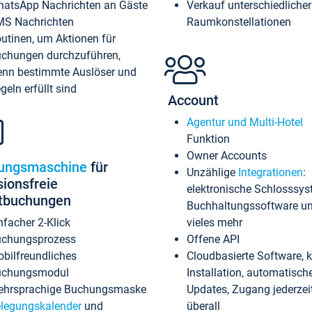
atsApp Nachrichten an Gäste
Verkauf unterschiedlicher
S Nachrichten
Raumkonstellationen
utinen, um Aktionen für
chungen durchzuführen,
nn bestimmte Auslöser und
geln erfüllt sind
Account
Agentur und Multi-Hotel
Funktion
Owner Accounts
ungsmaschine
für
Unzählige
Integrationen
:
sionsfreie
elektronische Schlosssys
ktbuchungen
Buchhaltungssoftware u
nfacher 2-Klick
vieles mehr
chungsprozess
Offene API
bilfreundliches
Cloudbasierte Software, 
uchungsmodul
Installation, automatisch
hrsprachige Buchungsmaske
Updates, Zugang jederzeit
legungskalender
und
überall