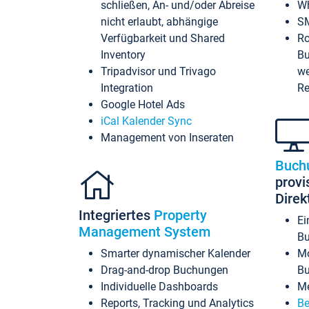
schließen, An- und/oder Abreise
Wh
nicht erlaubt, abhängige
SM
Verfügbarkeit und Shared
Ro
Inventory
Bu
Tripadvisor und Trivago
we
Integration
Re
Google Hotel Ads
iCal Kalender Sync
Management von Inseraten
Buch
provi
Dire
Integriertes
Property
Ei
Management System
Bu
Smarter dynamischer Kalender
Mo
Drag-and-drop Buchungen
B
Individuelle Dashboards
Me
Reports, Tracking und Analytics
Be