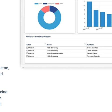
teme,
nd
keine
e
,