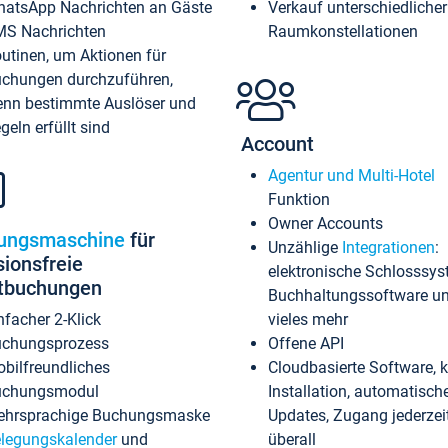
atsApp Nachrichten an Gäste
Verkauf unterschiedlicher
S Nachrichten
Raumkonstellationen
utinen, um Aktionen für
chungen durchzuführen,
nn bestimmte Auslöser und
geln erfüllt sind
Account
Agentur und Multi-Hotel
Funktion
Owner Accounts
ungsmaschine
für
Unzählige
Integrationen
:
sionsfreie
elektronische Schlosssys
ktbuchungen
Buchhaltungssoftware u
nfacher 2-Klick
vieles mehr
chungsprozess
Offene API
bilfreundliches
Cloudbasierte Software, 
uchungsmodul
Installation, automatisch
hrsprachige Buchungsmaske
Updates, Zugang jederzeit
legungskalender
und
überall