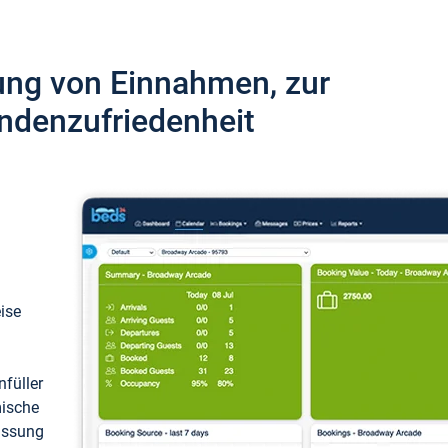
ung von Einnahmen, zur
ndenzufriedenheit
eise
füller
mische
passung