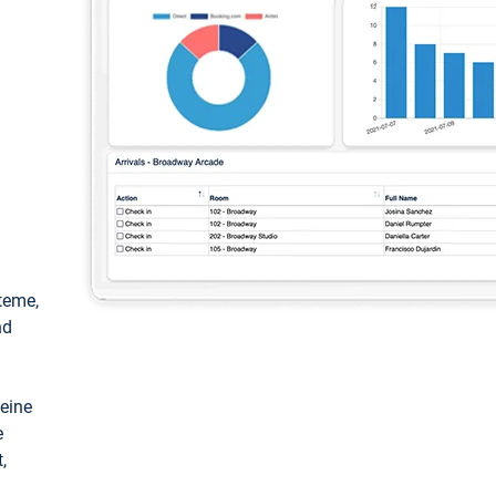
teme,
nd
keine
e
,