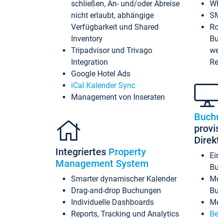
schließen, An- und/oder Abreise
Wh
nicht erlaubt, abhängige
SM
Verfügbarkeit und Shared
Ro
Inventory
Bu
Tripadvisor und Trivago
we
Integration
Re
Google Hotel Ads
iCal Kalender Sync
Management von Inseraten
Buch
provi
Dire
Integriertes
Property
Ei
Management System
Bu
Smarter dynamischer Kalender
Mo
Drag-and-drop Buchungen
B
Individuelle Dashboards
Me
Reports, Tracking und Analytics
Be