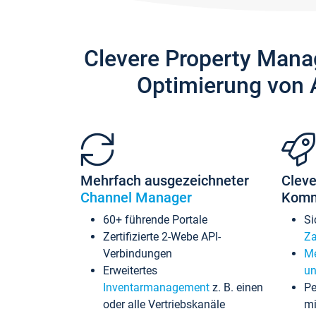
Clevere Property Mana
Optimierung von 
Mehrfach ausgezeichneter
Cleve
Channel Manager
Komm
60+ führende Portale
Si
Zertifizierte 2-Webe API-
Za
Verbindungen
Me
Erweitertes
un
Inventarmanagement
z. B. einen
Pe
oder alle Vertriebskanäle
mi