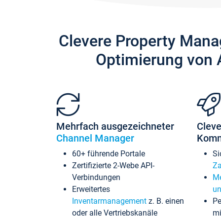
Clevere Property Mana
Optimierung von 
Mehrfach ausgezeichneter
Cleve
Channel Manager
Komm
60+ führende Portale
Si
Zertifizierte 2-Webe API-
Za
Verbindungen
Me
Erweitertes
un
Inventarmanagement
z. B. einen
Pe
oder alle Vertriebskanäle
mi