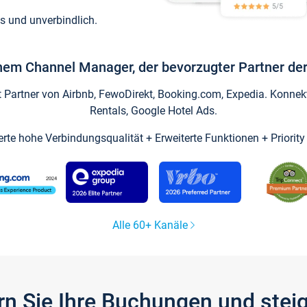
s und unverbindlich.
inem Channel Manager, der bevorzugter Partner der
artner von Airbnb, FewoDirekt, Booking.com, Expedia. Konnekti
Rentals, Google Hotel Ads.
ierte hohe Verbindungsqualität + Erweiterte Funktionen + Priorit
Alle 60+ Kanäle
gern Sie Ihre Buchungen und ste