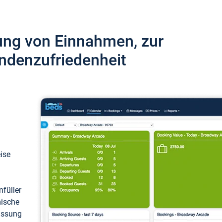
ung von Einnahmen, zur
ndenzufriedenheit
eise
füller
mische
passung