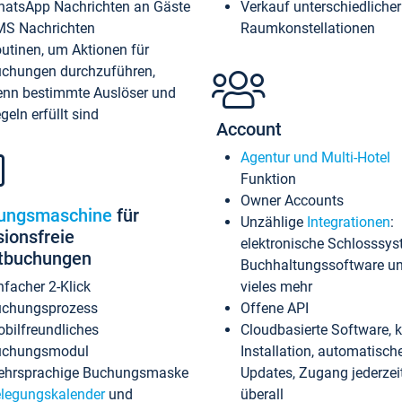
atsApp Nachrichten an Gäste
Verkauf unterschiedlicher
S Nachrichten
Raumkonstellationen
utinen, um Aktionen für
chungen durchzuführen,
nn bestimmte Auslöser und
geln erfüllt sind
Account
Agentur und Multi-Hotel
Funktion
Owner Accounts
ungsmaschine
für
Unzählige
Integrationen
:
sionsfreie
elektronische Schlosssys
ktbuchungen
Buchhaltungssoftware u
nfacher 2-Klick
vieles mehr
chungsprozess
Offene API
bilfreundliches
Cloudbasierte Software, 
uchungsmodul
Installation, automatisch
hrsprachige Buchungsmaske
Updates, Zugang jederzeit
legungskalender
und
überall