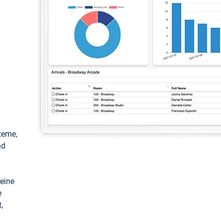
teme,
nd
keine
e
,