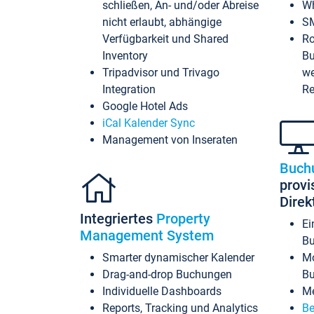
schließen, An- und/oder Abreise
Wh
nicht erlaubt, abhängige
SM
Verfügbarkeit und Shared
Ro
Inventory
Bu
Tripadvisor und Trivago
we
Integration
Re
Google Hotel Ads
iCal Kalender Sync
Management von Inseraten
Buch
provi
Dire
Integriertes
Property
Ei
Management System
Bu
Smarter dynamischer Kalender
Mo
Drag-and-drop Buchungen
B
Individuelle Dashboards
Me
Reports, Tracking und Analytics
Be