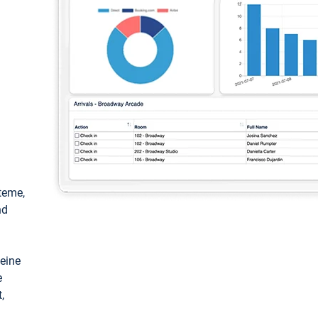
teme,
nd
keine
e
,