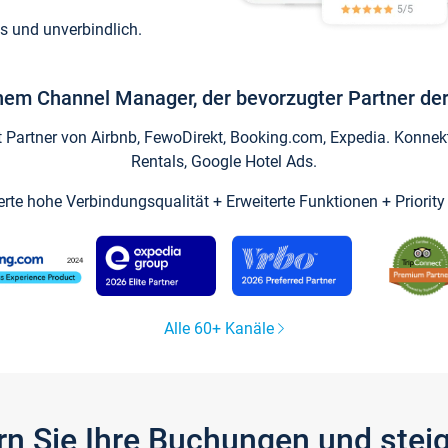
s und unverbindlich.
inem Channel Manager, der bevorzugter Partner der
artner von Airbnb, FewoDirekt, Booking.com, Expedia. Konnekti
Rentals, Google Hotel Ads.
ierte hohe Verbindungsqualität + Erweiterte Funktionen + Priorit
Alle 60+ Kanäle
gern Sie Ihre Buchungen und ste