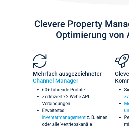
Clevere Property Mana
Optimierung von 
Mehrfach ausgezeichneter
Cleve
Channel Manager
Komm
60+ führende Portale
Si
Zertifizierte 2-Webe API-
Za
Verbindungen
Me
Erweitertes
un
Inventarmanagement
z. B. einen
Pe
oder alle Vertriebskanäle
mi