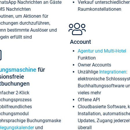
atsApp Nachrichten an Gäste
Verkauf unterschiedlicher
S Nachrichten
Raumkonstellationen
utinen, um Aktionen für
chungen durchzuführen,
nn bestimmte Auslöser und
geln erfüllt sind
Account
Agentur und Multi-Hotel
Funktion
Owner Accounts
ungsmaschine
für
Unzählige
Integrationen
:
sionsfreie
elektronische Schlosssys
ktbuchungen
Buchhaltungssoftware u
nfacher 2-Klick
vieles mehr
chungsprozess
Offene API
bilfreundliches
Cloudbasierte Software, 
uchungsmodul
Installation, automatisch
hrsprachige Buchungsmaske
Updates, Zugang jederzeit
legungskalender
und
überall