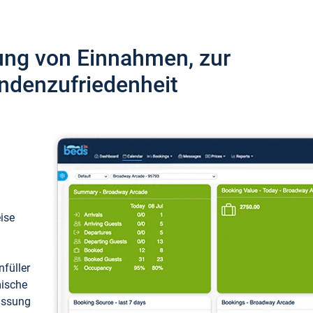
ung von Einnahmen, zur
ndenzufriedenheit
eise
füller
mische
passung