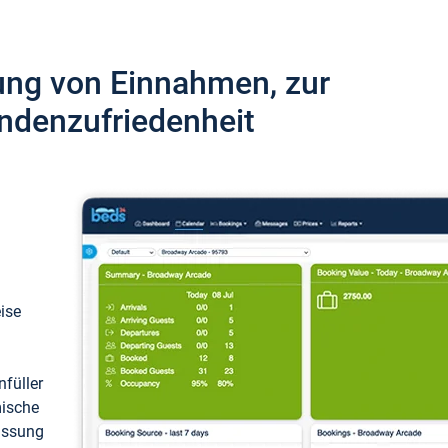
ung von Einnahmen, zur
ndenzufriedenheit
eise
füller
mische
passung