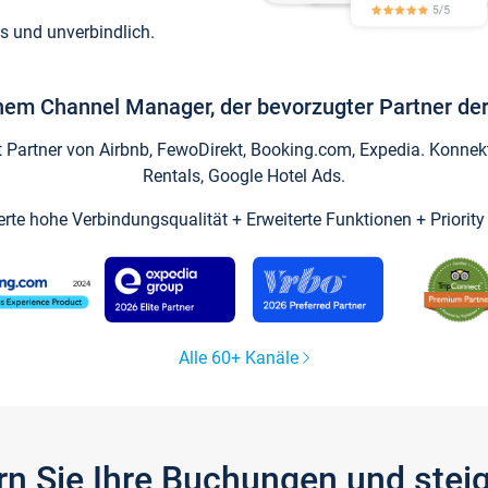
s und unverbindlich.
inem Channel Manager, der bevorzugter Partner der
artner von Airbnb, FewoDirekt, Booking.com, Expedia. Konnekti
Rentals, Google Hotel Ads.
ierte hohe Verbindungsqualität + Erweiterte Funktionen + Priorit
Alle 60+ Kanäle
gern Sie Ihre Buchungen und ste