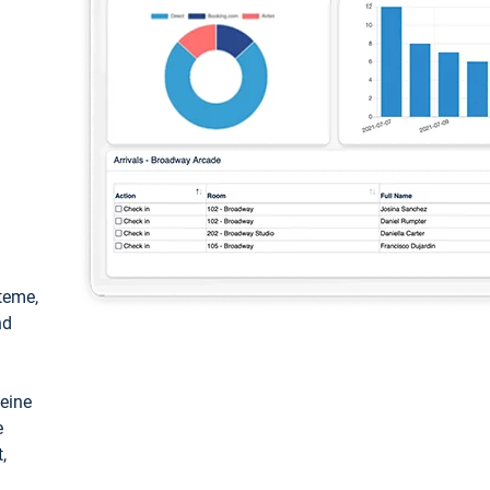
teme,
nd
keine
e
,