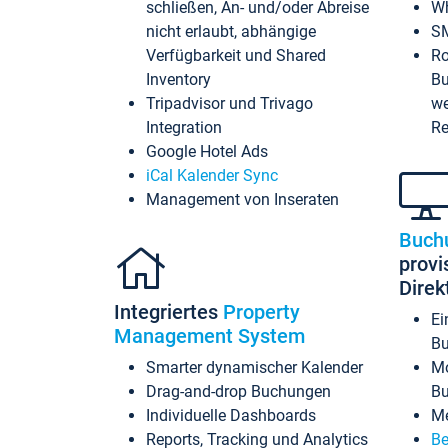
schließen, An- und/oder Abreise
Wh
nicht erlaubt, abhängige
SM
Verfügbarkeit und Shared
Ro
Inventory
Bu
Tripadvisor und Trivago
we
Integration
Re
Google Hotel Ads
iCal Kalender Sync
Management von Inseraten
Buch
provi
Dire
Integriertes
Property
Ei
Management System
Bu
Smarter dynamischer Kalender
Mo
Drag-and-drop Buchungen
B
Individuelle Dashboards
Me
Reports, Tracking und Analytics
Be