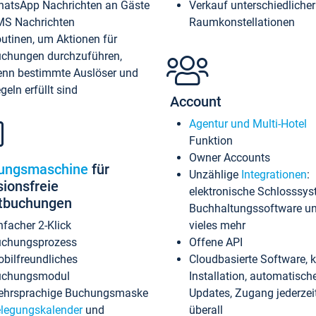
atsApp Nachrichten an Gäste
Verkauf unterschiedlicher
S Nachrichten
Raumkonstellationen
utinen, um Aktionen für
chungen durchzuführen,
nn bestimmte Auslöser und
geln erfüllt sind
Account
Agentur und Multi-Hotel
Funktion
Owner Accounts
ungsmaschine
für
Unzählige
Integrationen
:
sionsfreie
elektronische Schlosssys
ktbuchungen
Buchhaltungssoftware u
nfacher 2-Klick
vieles mehr
chungsprozess
Offene API
bilfreundliches
Cloudbasierte Software, 
uchungsmodul
Installation, automatisch
hrsprachige Buchungsmaske
Updates, Zugang jederzeit
legungskalender
und
überall