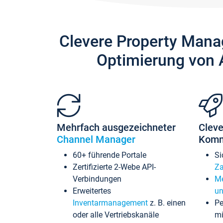
Clevere Property Mana
Optimierung von 
Mehrfach ausgezeichneter
Cleve
Channel Manager
Komm
60+ führende Portale
Si
Zertifizierte 2-Webe API-
Za
Verbindungen
Me
Erweitertes
un
Inventarmanagement
z. B. einen
Pe
oder alle Vertriebskanäle
mi