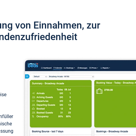
ung von Einnahmen, zur
ndenzufriedenheit
eise
füller
mische
passung