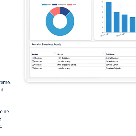
teme,
nd
keine
e
,