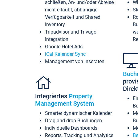
schließen, An- und/oder Abreise
Wh
nicht erlaubt, abhängige
SM
Verfügbarkeit und Shared
Ro
Inventory
Bu
Tripadvisor und Trivago
we
Integration
Re
Google Hotel Ads
iCal Kalender Sync
Management von Inseraten
Buch
provi
Dire
Integriertes
Property
Ei
Management System
Bu
Smarter dynamischer Kalender
Mo
Drag-and-drop Buchungen
B
Individuelle Dashboards
Me
Reports, Tracking und Analytics
Be