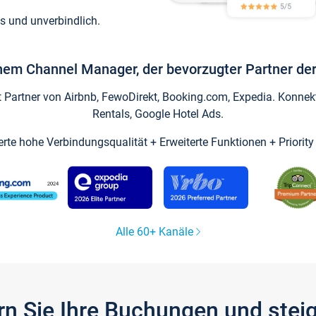
s und unverbindlich.
inem Channel Manager, der bevorzugter Partner der
artner von Airbnb, FewoDirekt, Booking.com, Expedia. Konnekti
Rentals, Google Hotel Ads.
ierte hohe Verbindungsqualität + Erweiterte Funktionen + Priorit
Alle 60+ Kanäle
gern Sie Ihre Buchungen und ste