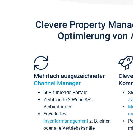
Clevere Property Mana
Optimierung von 
Mehrfach ausgezeichneter
Cleve
Channel Manager
Komm
60+ führende Portale
Si
Zertifizierte 2-Webe API-
Za
Verbindungen
Me
Erweitertes
un
Inventarmanagement
z. B. einen
Pe
oder alle Vertriebskanäle
mi