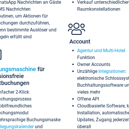
atsApp Nachrichten an Gäste
Verkauf unterschiedlicher
S Nachrichten
Raumkonstellationen
utinen, um Aktionen für
chungen durchzuführen,
nn bestimmte Auslöser und
geln erfüllt sind
Account
Agentur und Multi-Hotel
Funktion
Owner Accounts
ungsmaschine
für
Unzählige
Integrationen
:
sionsfreie
elektronische Schlosssys
ktbuchungen
Buchhaltungssoftware u
nfacher 2-Klick
vieles mehr
chungsprozess
Offene API
bilfreundliches
Cloudbasierte Software, 
uchungsmodul
Installation, automatisch
hrsprachige Buchungsmaske
Updates, Zugang jederzeit
legungskalender
und
überall