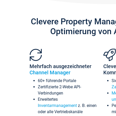
Clevere Property Mana
Optimierung von 
Mehrfach ausgezeichneter
Cleve
Channel Manager
Komm
60+ führende Portale
Si
Zertifizierte 2-Webe API-
Za
Verbindungen
Me
Erweitertes
un
Inventarmanagement
z. B. einen
Pe
oder alle Vertriebskanäle
mi