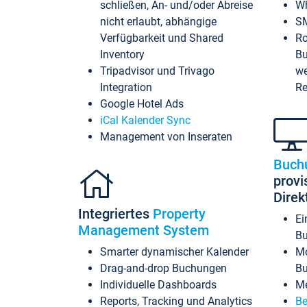
schließen, An- und/oder Abreise
Wh
nicht erlaubt, abhängige
SM
Verfügbarkeit und Shared
Ro
Inventory
Bu
Tripadvisor und Trivago
we
Integration
Re
Google Hotel Ads
iCal Kalender Sync
Management von Inseraten
Buch
provi
Dire
Integriertes
Property
Ei
Management System
Bu
Smarter dynamischer Kalender
Mo
Drag-and-drop Buchungen
B
Individuelle Dashboards
Me
Reports, Tracking und Analytics
Be