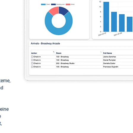
teme,
nd
keine
e
,