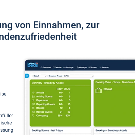
ung von Einnahmen, zur
ndenzufriedenheit
eise
füller
mische
passung