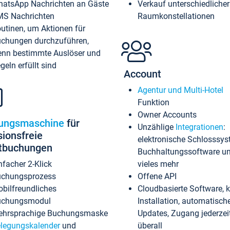
atsApp Nachrichten an Gäste
Verkauf unterschiedlicher
S Nachrichten
Raumkonstellationen
utinen, um Aktionen für
chungen durchzuführen,
nn bestimmte Auslöser und
geln erfüllt sind
Account
Agentur und Multi-Hotel
Funktion
Owner Accounts
ungsmaschine
für
Unzählige
Integrationen
:
sionsfreie
elektronische Schlosssys
ktbuchungen
Buchhaltungssoftware u
nfacher 2-Klick
vieles mehr
chungsprozess
Offene API
bilfreundliches
Cloudbasierte Software, 
uchungsmodul
Installation, automatisch
hrsprachige Buchungsmaske
Updates, Zugang jederzeit
legungskalender
und
überall