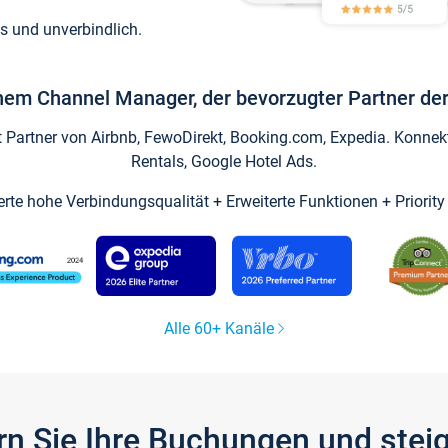
s und unverbindlich.
inem Channel Manager, der bevorzugter Partner der
artner von Airbnb, FewoDirekt, Booking.com, Expedia. Konnekti
Rentals, Google Hotel Ads.
ierte hohe Verbindungsqualität + Erweiterte Funktionen + Priorit
Alle 60+ Kanäle
gern Sie Ihre Buchungen und ste