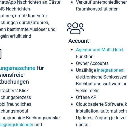
atsApp Nachrichten an Gäste
Verkauf unterschiedlicher
S Nachrichten
Raumkonstellationen
utinen, um Aktionen für
chungen durchzuführen,
nn bestimmte Auslöser und
geln erfüllt sind
Account
Agentur und Multi-Hotel
Funktion
Owner Accounts
ungsmaschine
für
Unzählige
Integrationen
:
sionsfreie
elektronische Schlosssys
ktbuchungen
Buchhaltungssoftware u
nfacher 2-Klick
vieles mehr
chungsprozess
Offene API
bilfreundliches
Cloudbasierte Software, 
uchungsmodul
Installation, automatisch
hrsprachige Buchungsmaske
Updates, Zugang jederzeit
legungskalender
und
überall