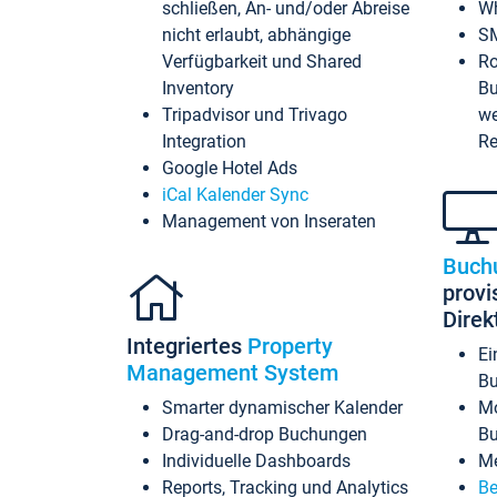
schließen, An- und/oder Abreise
Wh
nicht erlaubt, abhängige
SM
Verfügbarkeit und Shared
Ro
Inventory
Bu
Tripadvisor und Trivago
we
Integration
Re
Google Hotel Ads
iCal Kalender Sync
Management von Inseraten
Buch
provi
Dire
Integriertes
Property
Ei
Management System
Bu
Smarter dynamischer Kalender
Mo
Drag-and-drop Buchungen
B
Individuelle Dashboards
Me
Reports, Tracking und Analytics
Be