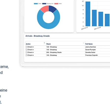
teme,
nd
keine
e
,