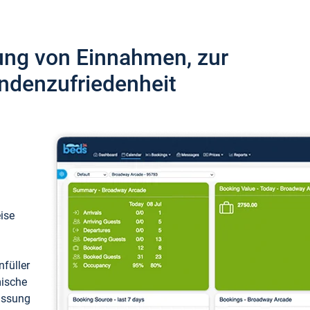
ung von Einnahmen, zur
ndenzufriedenheit
eise
füller
mische
passung