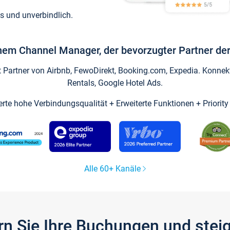
s und unverbindlich.
inem Channel Manager, der bevorzugter Partner der
artner von Airbnb, FewoDirekt, Booking.com, Expedia. Konnekti
Rentals, Google Hotel Ads.
ierte hohe Verbindungsqualität + Erweiterte Funktionen + Priorit
Alle 60+ Kanäle
gern Sie Ihre Buchungen und ste