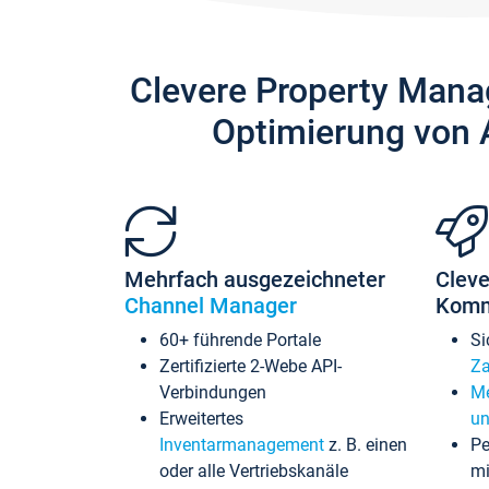
Clevere Property Mana
Optimierung von 
Mehrfach ausgezeichneter
Cleve
Channel Manager
Komm
60+ führende Portale
Si
Zertifizierte 2-Webe API-
Za
Verbindungen
Me
Erweitertes
un
Inventarmanagement
z. B. einen
Pe
oder alle Vertriebskanäle
mi