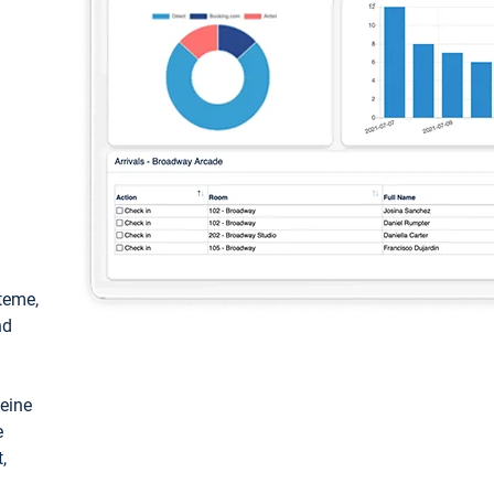
teme,
nd
keine
e
,