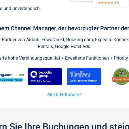
s und unverbindlich.
inem Channel Manager, der bevorzugter Partner der
artner von Airbnb, FewoDirekt, Booking.com, Expedia. Konnekti
Rentals, Google Hotel Ads.
ierte hohe Verbindungsqualität + Erweiterte Funktionen + Priorit
Alle 60+ Kanäle
gern Sie Ihre Buchungen und ste