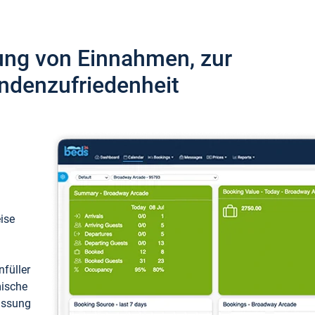
ung von Einnahmen, zur
ndenzufriedenheit
eise
füller
mische
passung