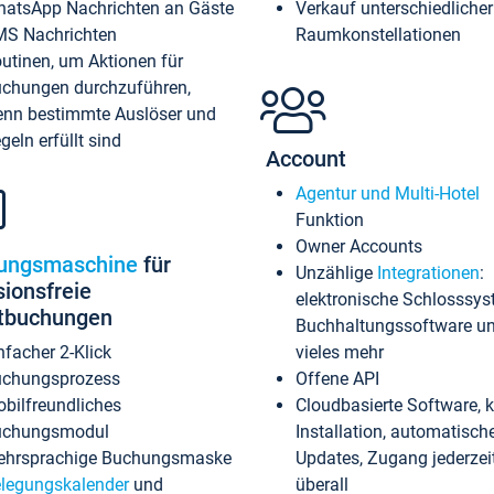
atsApp Nachrichten an Gäste
Verkauf unterschiedlicher
S Nachrichten
Raumkonstellationen
utinen, um Aktionen für
chungen durchzuführen,
nn bestimmte Auslöser und
geln erfüllt sind
Account
Agentur und Multi-Hotel
Funktion
Owner Accounts
ungsmaschine
für
Unzählige
Integrationen
:
sionsfreie
elektronische Schlosssys
ktbuchungen
Buchhaltungssoftware u
nfacher 2-Klick
vieles mehr
chungsprozess
Offene API
bilfreundliches
Cloudbasierte Software, 
uchungsmodul
Installation, automatisch
hrsprachige Buchungsmaske
Updates, Zugang jederzeit
legungskalender
und
überall