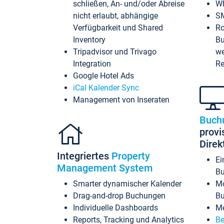
schließen, An- und/oder Abreise
Wh
nicht erlaubt, abhängige
SM
Verfügbarkeit und Shared
Ro
Inventory
Bu
Tripadvisor und Trivago
we
Integration
Re
Google Hotel Ads
iCal Kalender Sync
Management von Inseraten
Buch
provi
Dire
Integriertes
Property
Ei
Management System
Bu
Smarter dynamischer Kalender
Mo
Drag-and-drop Buchungen
B
Individuelle Dashboards
Me
Reports, Tracking und Analytics
Be