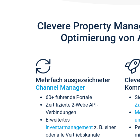
Clevere Property Mana
Optimierung von 
Mehrfach ausgezeichneter
Cleve
Channel Manager
Komm
60+ führende Portale
Si
Zertifizierte 2-Webe API-
Za
Verbindungen
Me
Erweitertes
un
Inventarmanagement
z. B. einen
Pe
oder alle Vertriebskanäle
mi