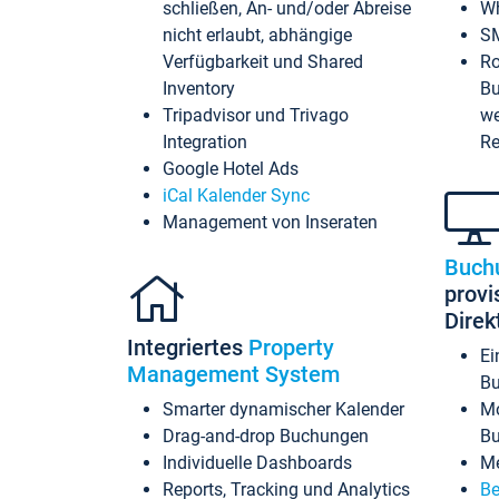
schließen, An- und/oder Abreise
Wh
nicht erlaubt, abhängige
SM
Verfügbarkeit und Shared
Ro
Inventory
Bu
Tripadvisor und Trivago
we
Integration
Re
Google Hotel Ads
iCal Kalender Sync
Management von Inseraten
Buch
provi
Dire
Integriertes
Property
Ei
Management System
Bu
Smarter dynamischer Kalender
Mo
Drag-and-drop Buchungen
B
Individuelle Dashboards
Me
Reports, Tracking und Analytics
Be