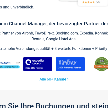
s und unverbindlich.
inem Channel Manager, der bevorzugter Partner der
artner von Airbnb, FewoDirekt, Booking.com, Expedia. Konnekti
Rentals, Google Hotel Ads.
ierte hohe Verbindungsqualität + Erweiterte Funktionen + Priorit
Alle 60+ Kanäle
gern Sie Ihre Buchungen und ste