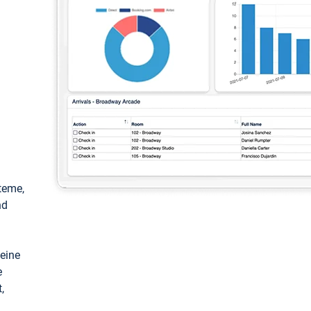
teme,
nd
keine
e
,