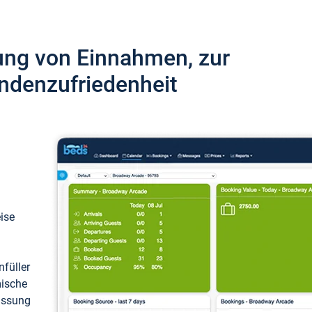
ung von Einnahmen, zur
ndenzufriedenheit
eise
füller
mische
passung