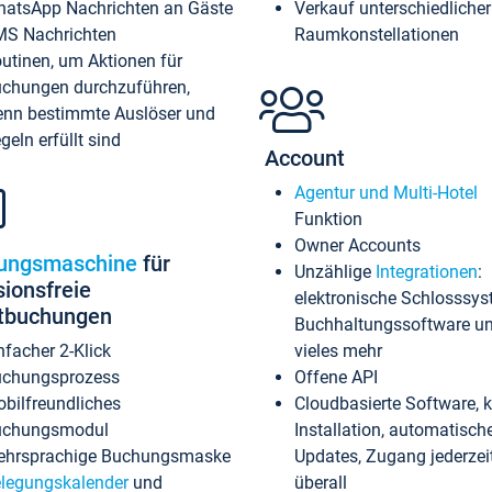
atsApp Nachrichten an Gäste
Verkauf unterschiedlicher
S Nachrichten
Raumkonstellationen
utinen, um Aktionen für
chungen durchzuführen,
nn bestimmte Auslöser und
geln erfüllt sind
Account
Agentur und Multi-Hotel
Funktion
Owner Accounts
ungsmaschine
für
Unzählige
Integrationen
:
sionsfreie
elektronische Schlosssys
ktbuchungen
Buchhaltungssoftware u
nfacher 2-Klick
vieles mehr
chungsprozess
Offene API
bilfreundliches
Cloudbasierte Software, 
uchungsmodul
Installation, automatisch
hrsprachige Buchungsmaske
Updates, Zugang jederzeit
legungskalender
und
überall