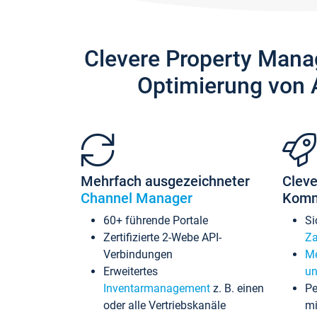
Clevere Property Mana
Optimierung von 
Mehrfach ausgezeichneter
Cleve
Channel Manager
Komm
60+ führende Portale
Si
Zertifizierte 2-Webe API-
Za
Verbindungen
Me
Erweitertes
un
Inventarmanagement
z. B. einen
Pe
oder alle Vertriebskanäle
mi