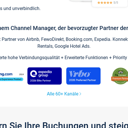
s und unverbindlich.
inem Channel Manager, der bevorzugter Partner der
artner von Airbnb, FewoDirekt, Booking.com, Expedia. Konnekti
Rentals, Google Hotel Ads.
ierte hohe Verbindungsqualität + Erweiterte Funktionen + Priorit
Alle 60+ Kanäle
gern Sie Ihre Buchungen und ste