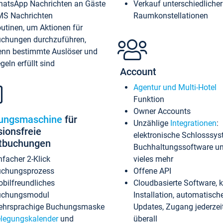
atsApp Nachrichten an Gäste
Verkauf unterschiedlicher
S Nachrichten
Raumkonstellationen
utinen, um Aktionen für
chungen durchzuführen,
nn bestimmte Auslöser und
geln erfüllt sind
Account
Agentur und Multi-Hotel
Funktion
Owner Accounts
ungsmaschine
für
Unzählige
Integrationen
:
sionsfreie
elektronische Schlosssys
ktbuchungen
Buchhaltungssoftware u
nfacher 2-Klick
vieles mehr
chungsprozess
Offene API
bilfreundliches
Cloudbasierte Software, 
uchungsmodul
Installation, automatisch
hrsprachige Buchungsmaske
Updates, Zugang jederzeit
legungskalender
und
überall