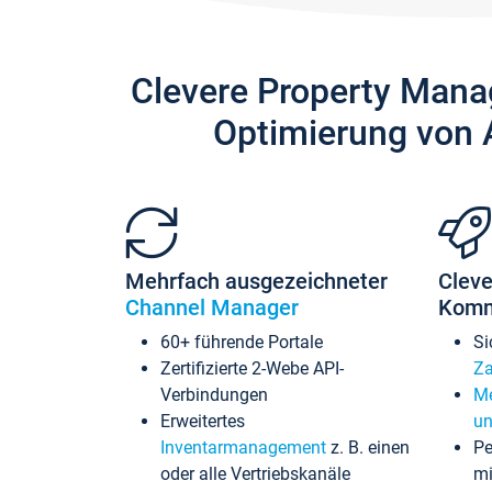
Clevere Property Mana
Optimierung von 
Mehrfach ausgezeichneter
Cleve
Channel Manager
Komm
60+ führende Portale
Si
Zertifizierte 2-Webe API-
Za
Verbindungen
Me
Erweitertes
un
Inventarmanagement
z. B. einen
Pe
oder alle Vertriebskanäle
mi