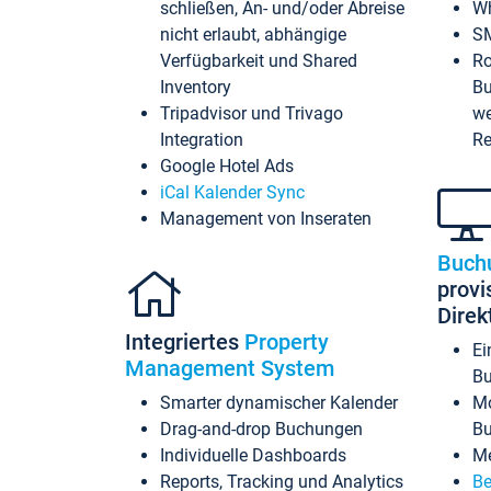
schließen, An- und/oder Abreise
Wh
nicht erlaubt, abhängige
SM
Verfügbarkeit und Shared
Ro
Inventory
Bu
Tripadvisor und Trivago
we
Integration
Re
Google Hotel Ads
iCal Kalender Sync
Management von Inseraten
Buch
provi
Dire
Integriertes
Property
Ei
Management System
Bu
Smarter dynamischer Kalender
Mo
Drag-and-drop Buchungen
B
Individuelle Dashboards
Me
Reports, Tracking und Analytics
Be