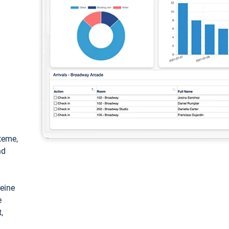
teme,
nd
keine
e
,