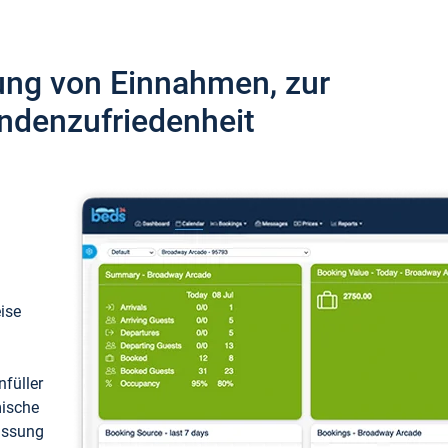
ung von Einnahmen, zur
ndenzufriedenheit
eise
füller
mische
passung