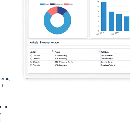
teme,
nd
keine
e
,