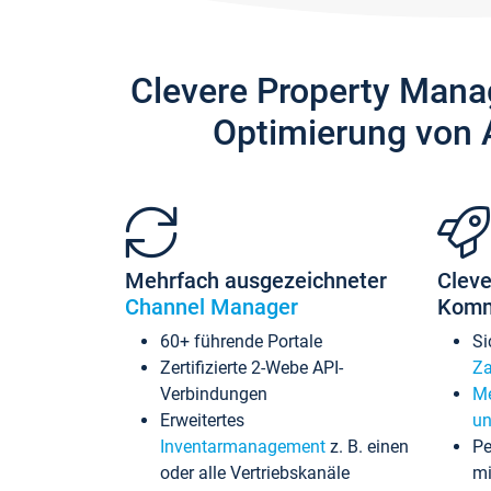
Clevere Property Mana
Optimierung von 
Mehrfach ausgezeichneter
Cleve
Channel Manager
Komm
60+ führende Portale
Si
Zertifizierte 2-Webe API-
Za
Verbindungen
Me
Erweitertes
un
Inventarmanagement
z. B. einen
Pe
oder alle Vertriebskanäle
mi