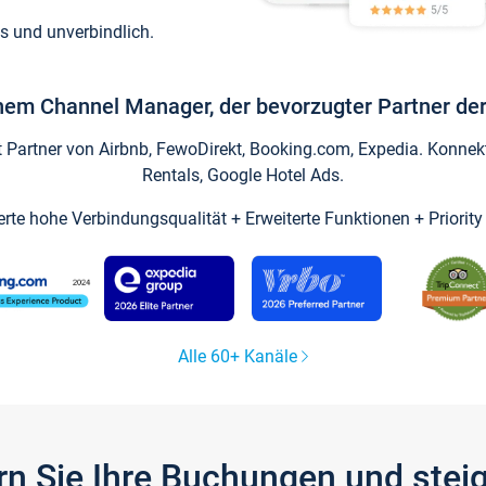
s und unverbindlich.
inem Channel Manager, der bevorzugter Partner der
artner von Airbnb, FewoDirekt, Booking.com, Expedia. Konnekti
Rentals, Google Hotel Ads.
ierte hohe Verbindungsqualität + Erweiterte Funktionen + Priorit
Alle 60+ Kanäle
gern Sie Ihre Buchungen und ste