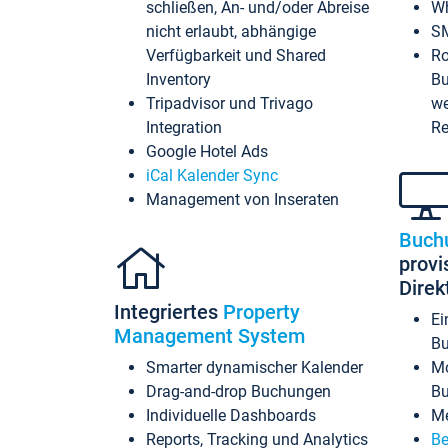
schließen, An- und/oder Abreise
Wh
nicht erlaubt, abhängige
SM
Verfügbarkeit und Shared
Ro
Inventory
Bu
Tripadvisor und Trivago
we
Integration
Re
Google Hotel Ads
iCal Kalender Sync
Management von Inseraten
Buch
provi
Dire
Integriertes
Property
Ei
Management System
Bu
Smarter dynamischer Kalender
Mo
Drag-and-drop Buchungen
B
Individuelle Dashboards
Me
Reports, Tracking und Analytics
Be