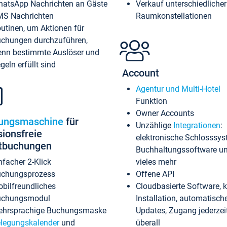
atsApp Nachrichten an Gäste
Verkauf unterschiedlicher
S Nachrichten
Raumkonstellationen
utinen, um Aktionen für
chungen durchzuführen,
nn bestimmte Auslöser und
geln erfüllt sind
Account
Agentur und Multi-Hotel
Funktion
Owner Accounts
ungsmaschine
für
Unzählige
Integrationen
:
sionsfreie
elektronische Schlosssys
ktbuchungen
Buchhaltungssoftware u
nfacher 2-Klick
vieles mehr
chungsprozess
Offene API
bilfreundliches
Cloudbasierte Software, 
uchungsmodul
Installation, automatisch
hrsprachige Buchungsmaske
Updates, Zugang jederzeit
legungskalender
und
überall