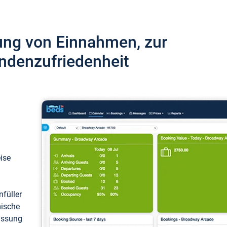
ung von Einnahmen, zur
ndenzufriedenheit
eise
füller
mische
passung