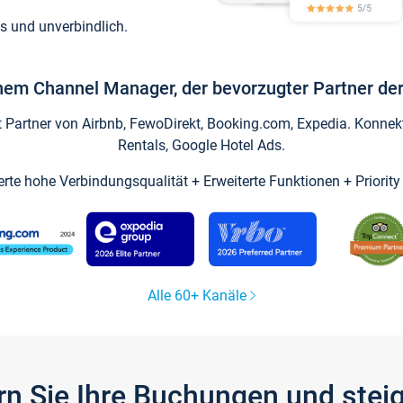
s und unverbindlich.
inem Channel Manager, der bevorzugter Partner der
artner von Airbnb, FewoDirekt, Booking.com, Expedia. Konnekti
Rentals, Google Hotel Ads.
ierte hohe Verbindungsqualität + Erweiterte Funktionen + Priorit
Alle 60+ Kanäle
gern Sie Ihre Buchungen und ste