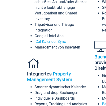
schließen, An- und/oder Abreise
Wh
nicht erlaubt, abhängige
SM
Verfügbarkeit und Shared
Ro
Inventory
Bu
Tripadvisor und Trivago
we
Integration
Re
Google Hotel Ads
iCal Kalender Sync
Management von Inseraten
Buch
provi
Dire
Integriertes
Property
Ei
Management System
Bu
Smarter dynamischer Kalender
Mo
Drag-and-drop Buchungen
B
Individuelle Dashboards
Me
Reports, Tracking und Analytics
Be