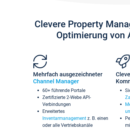
Clevere Property Mana
Optimierung von 
Mehrfach ausgezeichneter
Cleve
Channel Manager
Komm
60+ führende Portale
Si
Zertifizierte 2-Webe API-
Za
Verbindungen
Me
Erweitertes
un
Inventarmanagement
z. B. einen
Pe
oder alle Vertriebskanäle
mi