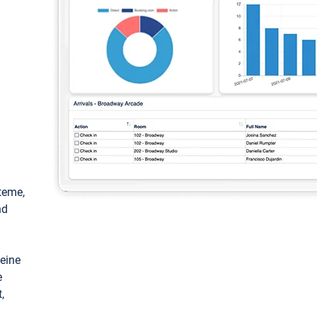
teme,
nd
keine
e
,