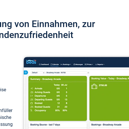
ung von Einnahmen, zur
ndenzufriedenheit
eise
füller
mische
passung