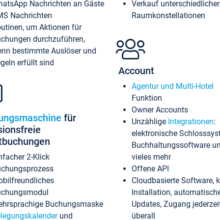
atsApp Nachrichten an Gäste
Verkauf unterschiedlicher
S Nachrichten
Raumkonstellationen
utinen, um Aktionen für
chungen durchzuführen,
nn bestimmte Auslöser und
geln erfüllt sind
Account
Agentur und Multi-Hotel
Funktion
Owner Accounts
ungsmaschine
für
Unzählige
Integrationen
:
sionsfreie
elektronische Schlosssys
ktbuchungen
Buchhaltungssoftware u
nfacher 2-Klick
vieles mehr
chungsprozess
Offene API
bilfreundliches
Cloudbasierte Software, 
uchungsmodul
Installation, automatisch
hrsprachige Buchungsmaske
Updates, Zugang jederzeit
legungskalender
und
überall