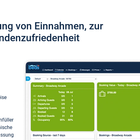
ung von Einnahmen, zur
ndenzufriedenheit
eise
füller
mische
passung