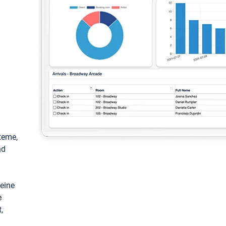
teme,
nd
keine
e
,