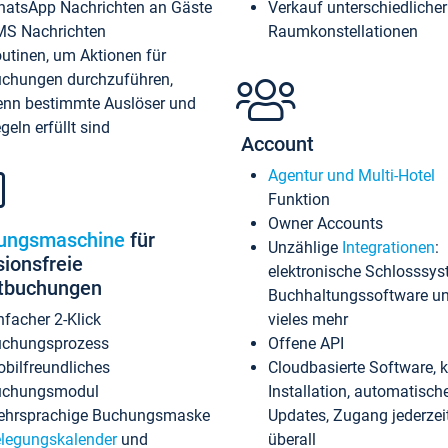
atsApp Nachrichten an Gäste
Verkauf unterschiedlicher
S Nachrichten
Raumkonstellationen
utinen, um Aktionen für
chungen durchzuführen,
nn bestimmte Auslöser und
geln erfüllt sind
Account
Agentur und Multi-Hotel
Funktion
Owner Accounts
ungsmaschine
für
Unzählige
Integrationen
:
sionsfreie
elektronische Schlosssys
ktbuchungen
Buchhaltungssoftware u
nfacher 2-Klick
vieles mehr
chungsprozess
Offene API
bilfreundliches
Cloudbasierte Software, 
uchungsmodul
Installation, automatisch
hrsprachige Buchungsmaske
Updates, Zugang jederzeit
legungskalender
und
überall