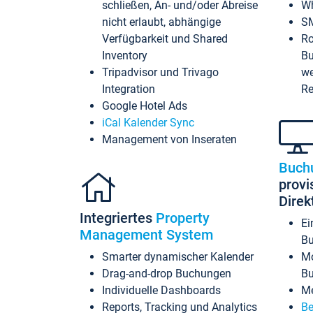
schließen, An- und/oder Abreise
Wh
nicht erlaubt, abhängige
SM
Verfügbarkeit und Shared
Ro
Inventory
Bu
Tripadvisor und Trivago
we
Integration
Re
Google Hotel Ads
iCal Kalender Sync
Management von Inseraten
Buch
provi
Dire
Integriertes
Property
Ei
Management System
Bu
Smarter dynamischer Kalender
Mo
Drag-and-drop Buchungen
B
Individuelle Dashboards
Me
Reports, Tracking und Analytics
Be