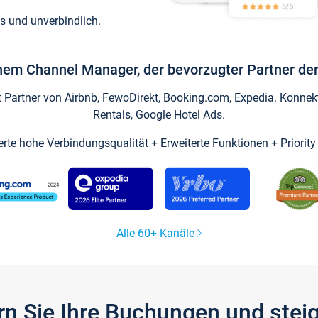
s und unverbindlich.
inem Channel Manager, der bevorzugter Partner der
artner von Airbnb, FewoDirekt, Booking.com, Expedia. Konnekti
Rentals, Google Hotel Ads.
ierte hohe Verbindungsqualität + Erweiterte Funktionen + Priorit
Alle 60+ Kanäle
gern Sie Ihre Buchungen und ste