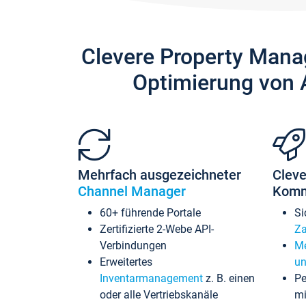
Clevere Property Mana
Optimierung von 
Mehrfach ausgezeichneter
Cleve
Channel Manager
Komm
60+ führende Portale
Si
Zertifizierte 2-Webe API-
Za
Verbindungen
Me
Erweitertes
un
Inventarmanagement
z. B. einen
Pe
oder alle Vertriebskanäle
mi