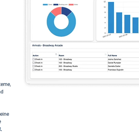
teme,
nd
keine
e
,