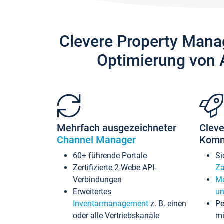
Clevere Property Mana
Optimierung von 
Mehrfach ausgezeichneter
Cleve
Channel Manager
Komm
60+ führende Portale
Si
Zertifizierte 2-Webe API-
Za
Verbindungen
Me
Erweitertes
un
Inventarmanagement
z. B. einen
Pe
oder alle Vertriebskanäle
mi