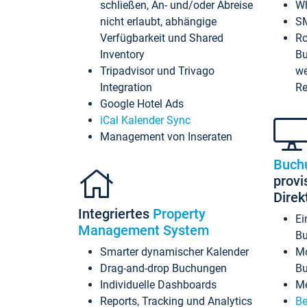
schließen, An- und/oder Abreise
Wh
nicht erlaubt, abhängige
SM
Verfügbarkeit und Shared
Ro
Inventory
Bu
Tripadvisor und Trivago
we
Integration
Re
Google Hotel Ads
iCal Kalender Sync
Management von Inseraten
Buch
provi
Dire
Integriertes
Property
Ei
Management System
Bu
Smarter dynamischer Kalender
Mo
Drag-and-drop Buchungen
B
Individuelle Dashboards
Me
Reports, Tracking und Analytics
Be