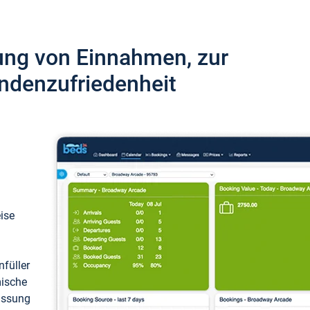
ung von Einnahmen, zur
ndenzufriedenheit
eise
füller
mische
passung