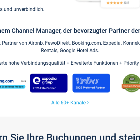
s und unverbindlich.
inem Channel Manager, der bevorzugter Partner der
artner von Airbnb, FewoDirekt, Booking.com, Expedia. Konnekti
Rentals, Google Hotel Ads.
ierte hohe Verbindungsqualität + Erweiterte Funktionen + Priorit
Alle 60+ Kanäle
gern Sie Ihre Buchungen und ste