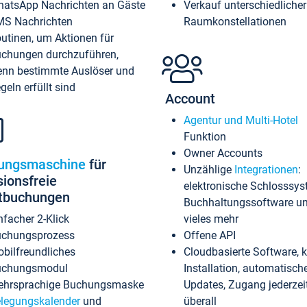
atsApp Nachrichten an Gäste
Verkauf unterschiedlicher
S Nachrichten
Raumkonstellationen
utinen, um Aktionen für
chungen durchzuführen,
nn bestimmte Auslöser und
geln erfüllt sind
Account
Agentur und Multi-Hotel
Funktion
Owner Accounts
ungsmaschine
für
Unzählige
Integrationen
:
sionsfreie
elektronische Schlosssys
ktbuchungen
Buchhaltungssoftware u
nfacher 2-Klick
vieles mehr
chungsprozess
Offene API
bilfreundliches
Cloudbasierte Software, 
uchungsmodul
Installation, automatisch
hrsprachige Buchungsmaske
Updates, Zugang jederzeit
legungskalender
und
überall