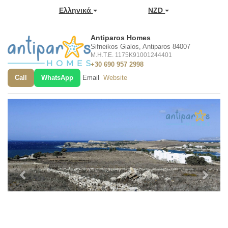
Ελληνικά
NZD
Antiparos Homes
Sifneikos Gialos, Antiparos 84007
M.H.T.E. 1175K91001244401
+30 690 957 2998
Call
WhatsApp
Email
Website
Previous
Next