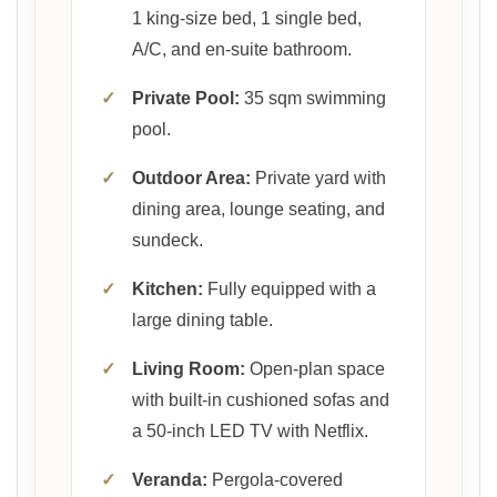
1 king-size bed, 1 single bed,
A/C, and en-suite bathroom.
✓
Private Pool:
35 sqm swimming
pool.
✓
Outdoor Area:
Private yard with
dining area, lounge seating, and
sundeck.
✓
Kitchen:
Fully equipped with a
large dining table.
✓
Living Room:
Open-plan space
with built-in cushioned sofas and
a 50-inch LED TV with Netflix.
✓
Veranda:
Pergola-covered