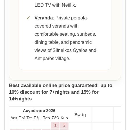
LED TV with Netflix.
✓
Veranda:
Private pergola-
covered veranda with
comfortable seating, sunbeds,
dining table, and panoramic
views of Sifneikos Gyalos and
Antiparos village.
Best available online price guaranteed! up to
10% discount for 7+nights and 15% for
14+nights
Αυγούστου 2026
Άφιξη
Δευ
Τρί
Τετ
Πέμ
Παρ
Σάβ
Κυρ
1
2