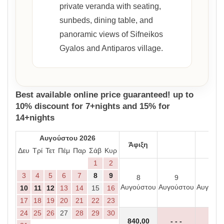
private veranda with seating,
sunbeds, dining table, and
panoramic views of Sifneikos
Gyalos and Antiparos village.
Best available online price guaranteed! up to
10% discount for 7+nights and 15% for
14+nights
Αυγούστου 2026
Άφιξη
Δευ
Τρί
Τετ
Πέμ
Παρ
Σάβ
Κυρ
1
2
3
4
5
6
7
8
9
8
9
10
Αυγούστου
Αυγούστου
Αυγούσ
10
11
12
13
14
15
16
17
18
19
20
21
22
23
24
25
26
27
28
29
30
840
,00
- - -
- - -