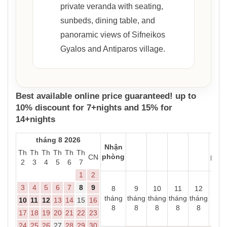
private veranda with seating,
sunbeds, dining table, and
panoramic views of Sifneikos
Gyalos and Antiparos village.
Best available online price guaranteed! up to
10% discount for 7+nights and 15% for
14+nights
tháng 8 2026
Nhận
Trả
Th
Th
Th
Th
Th
Th
phòng
phò
CN
2
3
4
5
6
7
1
2
3
4
5
6
7
8
9
8
9
10
11
12
13
tháng
tháng
tháng
tháng
tháng
thá
10
11
12
13
14
15
16
8
8
8
8
8
8
17
18
19
20
21
22
23
24
25
26
27
28
29
30