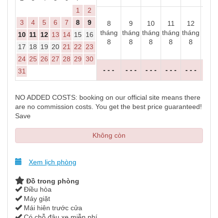
1
2
3
4
5
6
7
8
9
8
9
10
11
12
13
tháng
tháng
tháng
tháng
tháng
thá
10
11
12
13
14
15
16
8
8
8
8
8
8
17
18
19
20
21
22
23
24
25
26
27
28
29
30
- - -
- - -
- - -
- - -
- - -
- - 
31
NO ADDED COSTS: booking on our official site means there
are no commission costs. You get the best price guaranteed!
Save
Không còn
Xem lịch phòng
Đồ trong phòng
Điều hòa
Máy giặt
Mái hiên trước cửa
Có chỗ đậu xe miễn phí