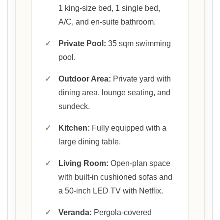
1 king-size bed, 1 single bed,
A/C, and en-suite bathroom.
✓
Private Pool:
35 sqm swimming
pool.
✓
Outdoor Area:
Private yard with
dining area, lounge seating, and
sundeck.
✓
Kitchen:
Fully equipped with a
large dining table.
✓
Living Room:
Open-plan space
with built-in cushioned sofas and
a 50-inch LED TV with Netflix.
✓
Veranda:
Pergola-covered