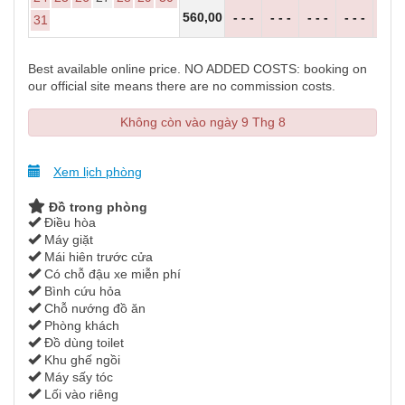
560
,00
- - -
- - -
- - -
- - -
- - 
31
Best available online price. NO ADDED COSTS: booking on
our official site means there are no commission costs.
Không còn vào ngày 9 Thg 8
Xem lịch phòng
Đồ trong phòng
Điều hòa
Máy giặt
Mái hiên trước cửa
Có chỗ đậu xe miễn phí
Bình cứu hỏa
Chỗ nướng đồ ăn
Phòng khách
Đồ dùng toilet
Khu ghế ngồi
Máy sấy tóc
Lối vào riêng