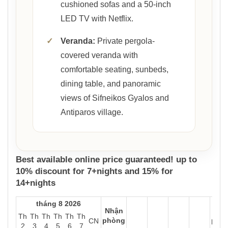
cushioned sofas and a 50-inch
LED TV with Netflix.
✓
Veranda:
Private pergola-
covered veranda with
comfortable seating, sunbeds,
dining table, and panoramic
views of Sifneikos Gyalos and
Antiparos village.
Best available online price guaranteed! up to
10% discount for 7+nights and 15% for
14+nights
tháng 8 2026
Nhận
Trả
Th
Th
Th
Th
Th
Th
phòng
phò
CN
2
3
4
5
6
7