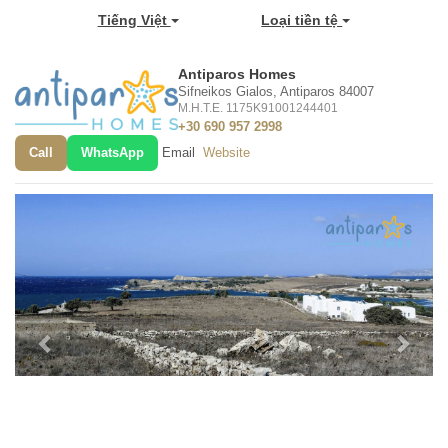
Tiếng Việt
Loại tiền tệ
Antiparos Homes
Sifneikos Gialos, Antiparos 84007
M.H.T.E. 1175K91001244401
+30 690 957 2998
Call
WhatsApp
Email
Website
Previous
Next