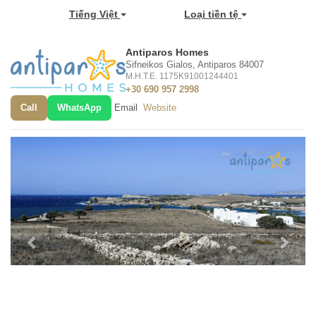
Tiếng Việt
Loại tiền tệ
Antiparos Homes
Sifneikos Gialos, Antiparos 84007
M.H.T.E. 1175K91001244401
+30 690 957 2998
Call
WhatsApp
Email
Website
Previous
Next