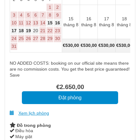
1
2
3
4
5
6
7
8
9
15
16
17
18
10
11
12
13
14
15
16
tháng 8
tháng 8
tháng 8
tháng 8
th
17
18
19
20
21
22
23
24
25
26
27
28
29
30
€
530
,00
€
530
,00
€
530
,00
€
530
,00
€
5
31
NO ADDED COSTS: booking on our official site means there
are no commission costs. You get the best price guaranteed!
Save
€
2.650
,00
Xem lịch phòng
Đồ trong phòng
Điều hòa
Máy giặt