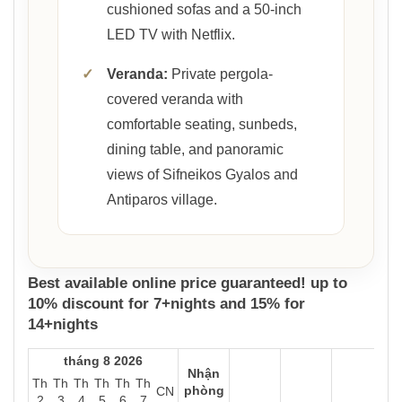
cushioned sofas and a 50-inch
LED TV with Netflix.
✓
Veranda:
Private pergola-
covered veranda with
comfortable seating, sunbeds,
dining table, and panoramic
views of Sifneikos Gyalos and
Antiparos village.
Best available online price guaranteed! up to
10% discount for 7+nights and 15% for
14+nights
tháng 8 2026
Nhận
Th
Th
Th
Th
Th
Th
phòng
CN
2
3
4
5
6
7