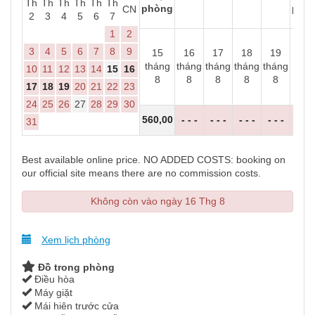
Th
Th
Th
Th
Th
Th
phòng
phò
CN
2
3
4
5
6
7
1
2
3
4
5
6
7
8
9
15
16
17
18
19
20
tháng
tháng
tháng
tháng
tháng
thá
10
11
12
13
14
15
16
8
8
8
8
8
8
17
18
19
20
21
22
23
24
25
26
27
28
29
30
560
,00
- - -
- - -
- - -
- - -
- - 
31
Best available online price. NO ADDED COSTS: booking on
our official site means there are no commission costs.
Không còn vào ngày 16 Thg 8
Xem lịch phòng
Đồ trong phòng
Điều hòa
Máy giặt
Mái hiên trước cửa