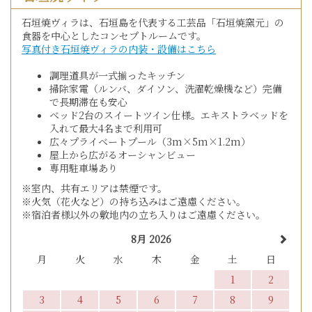
石垣焼ヴィラは、石垣島を代表する工芸品「石垣焼窯元」の
食器を中心としたコンセプトルームです。
写真付き石垣焼ヴィラの内装・設備はこちら
調理道具が一式揃ったキッチン
掃除家電（ルンバ、ダイソン、洗濯乾燥機など）完備
で長期滞在も安心
ベッド2台のスイートツイン仕様。エキストラベッドを
入れて最大4名まで利用可
広々プライベートプール（3m×5m×1.2m）
屋上から広がるオーシャンビュー
専用駐車場あり
※室内、共有エリアは禁煙です。
※火気（花火など）の持ち込みはご遠慮ください。
※宿泊者様以外の敷地内の立ち入りはご遠慮ください。
8月 2026
月
火
水
木
金
土
日
1
2
3
4
5
6
7
8
9