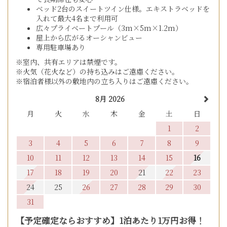
ベッド2台のスイートツイン仕様。エキストラベッドを
入れて最大4名まで利用可
広々プライベートプール（3m×5m×1.2m）
屋上から広がるオーシャンビュー
専用駐車場あり
※室内、共有エリアは禁煙です。
※火気（花火など）の持ち込みはご遠慮ください。
※宿泊者様以外の敷地内の立ち入りはご遠慮ください。
8月 2026
月
火
水
木
金
土
日
1
2
3
4
5
6
7
8
9
10
11
12
13
14
15
16
17
18
19
20
21
22
23
24
25
26
27
28
29
30
31
【予定確定ならおすすめ】1泊あたり1万円お得！