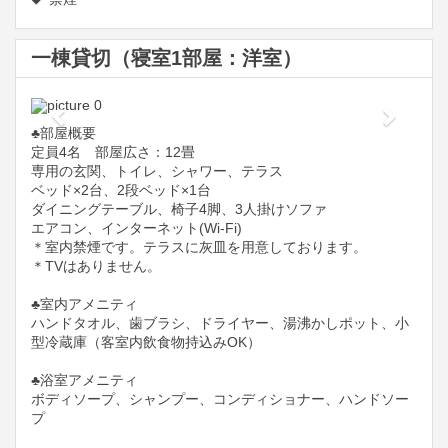
一棟貸切（寝室1部屋：洋室）
Previous
Next
♣️部屋概要
定員4名 部屋広さ：12畳
専用の玄関、トイレ、シャワー、テラス
ベッド×2台、2段ベッド×1台
ダイニングテーブル、椅子4脚、3人掛けソファ
エアコン、インターネット(Wi-Fi)
＊室内禁煙です。テラスに灰皿を用意しております。
＊TVはありません。
♣️室内アメニティ
ハンドタオル、歯ブラシ、ドライヤー、湯沸かしポット、小
型冷蔵庫（客室内飲食物持込みOK）
♣️浴室アメニティ
ボディソープ、シャンプー、コンディショナー、ハンドソー
プ