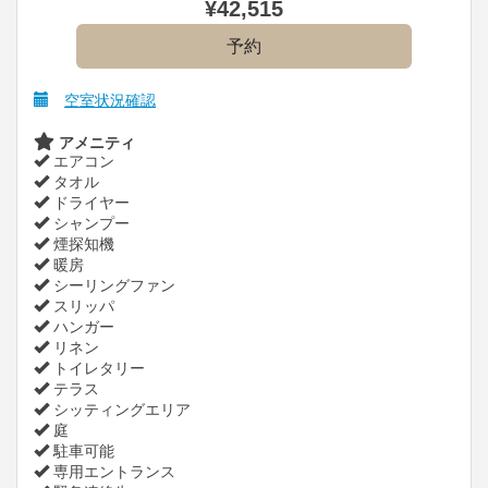
¥
42,515
空室状況確認
アメニティ
エアコン
タオル
ドライヤー
シャンプー
煙探知機
暖房
シーリングファン
スリッパ
ハンガー
リネン
トイレタリー
テラス
シッティングエリア
庭
駐車可能
専用エントランス