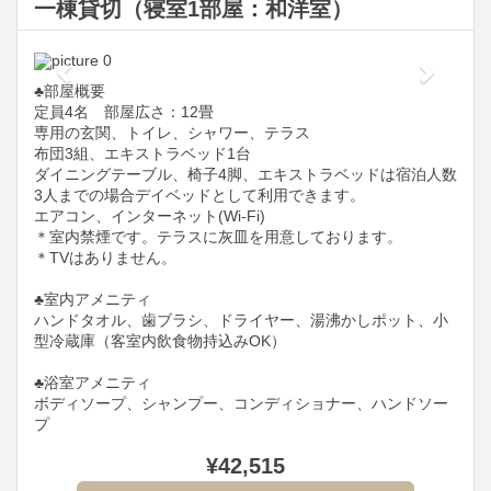
一棟貸切（寝室1部屋：和洋室）
Previous
Next
♣️部屋概要
定員4名 部屋広さ：12畳
専用の玄関、トイレ、シャワー、テラス
布団3組、エキストラベッド1台
ダイニングテーブル、椅子4脚、エキストラベッドは宿泊人数
3人までの場合デイベッドとして利用できます。
エアコン、インターネット(Wi-Fi)
＊室内禁煙です。テラスに灰皿を用意しております。
＊TVはありません。
♣️室内アメニティ
ハンドタオル、歯ブラシ、ドライヤー、湯沸かしポット、小
型冷蔵庫（客室内飲食物持込みOK）
♣️浴室アメニティ
ボディソープ、シャンプー、コンディショナー、ハンドソー
プ
¥
42,515