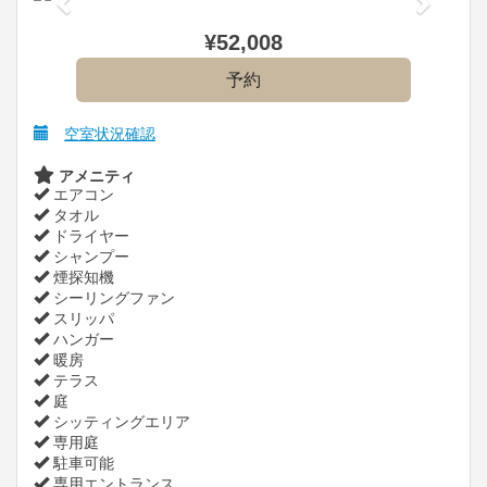
¥
52,008
空室状況確認
アメニティ
エアコン
タオル
ドライヤー
シャンプー
煙探知機
シーリングファン
スリッパ
ハンガー
暖房
テラス
庭
シッティングエリア
専用庭
駐車可能
専用エントランス