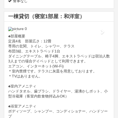
食事なし
一棟貸切（寝室1部屋：和洋室）
Previous
Next
♣️部屋概要
定員4名 部屋広さ：12畳
専用の玄関、トイレ、シャワー、テラス
布団3組、エキストラベッド1台
ダイニングテーブル、椅子4脚、エキストラベッドは宿泊人数
3人までの場合デイベッドとして利用できます。
エアコン、インターネット(Wi-Fi)
＊室内禁煙です。テラスに灰皿を用意しております。
＊TVはありません。
♣️室内アメニティ
ハンドタオル、歯ブラシ、ドライヤー、湯沸かしポット、小
型冷蔵庫（客室内飲食物持込みOK）
♣️浴室アメニティ
ボディソープ、シャンプー、コンディショナー、ハンドソー
プ