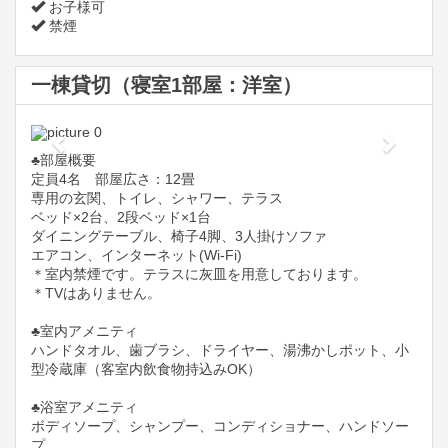
お子様可
禁煙
一棟貸切（寝室1部屋：洋室）
Previous
Next
♣️部屋概要
定員4名 部屋広さ：12畳
専用の玄関、トイレ、シャワー、テラス
ベッド×2台、2段ベッド×1台
ダイニングテーブル、椅子4脚、3人掛けソファ
エアコン、インターネット(Wi-Fi)
＊室内禁煙です。テラスに灰皿を用意しております。
＊TVはありません。
♣️室内アメニティ
ハンドタオル、歯ブラシ、ドライヤー、湯沸かしポット、小
型冷蔵庫（客室内飲食物持込みOK）
♣️浴室アメニティ
ボディソープ、シャンプー、コンディショナー、ハンドソー
プ