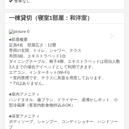
食事なし
一棟貸切（寝室1部屋：和洋室）
Previous
Next
♣️部屋概要
定員4名 部屋広さ：12畳
専用の玄関、トイレ、シャワー、テラス
布団3組、エキストラベッド1台
ダイニングテーブル、椅子4脚、エキストラベッドは宿泊人数
3人までの場合デイベッドとして利用できます。
エアコン、インターネット(Wi-Fi)
＊室内禁煙です。テラスに灰皿を用意しております。
＊TVはありません。
♣️室内アメニティ
ハンドタオル、歯ブラシ、ドライヤー、湯沸かしポット、小
型冷蔵庫（客室内飲食物持込みOK）
♣️浴室アメニティ
ボディソープ、シャンプー、コンディショナー、ハンドソー
プ