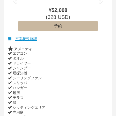
¥
52,008
(
328
USD
)
空室状況確認
アメニティ
エアコン
タオル
ドライヤー
シャンプー
煙探知機
シーリングファン
スリッパ
ハンガー
暖房
テラス
庭
シッティングエリア
専用庭