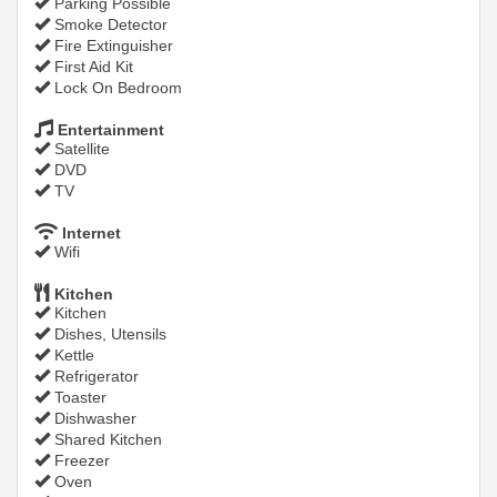
Parking Possible
Smoke Detector
Fire Extinguisher
First Aid Kit
Lock On Bedroom
Entertainment
Satellite
DVD
TV
Internet
Wifi
Kitchen
Kitchen
Dishes, Utensils
Kettle
Refrigerator
Toaster
Dishwasher
Shared Kitchen
Freezer
Oven