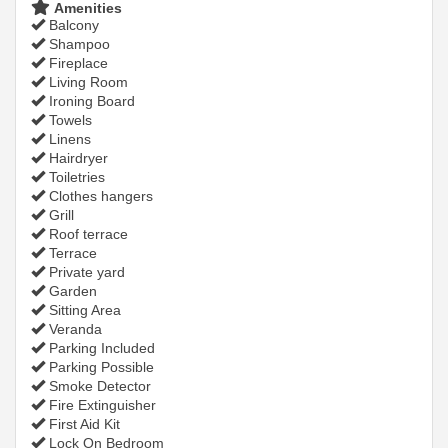
Amenities
Balcony
Shampoo
Fireplace
Living Room
Ironing Board
Towels
Linens
Hairdryer
Toiletries
Clothes hangers
Grill
Roof terrace
Terrace
Private yard
Garden
Sitting Area
Veranda
Parking Included
Parking Possible
Smoke Detector
Fire Extinguisher
First Aid Kit
Lock On Bedroom