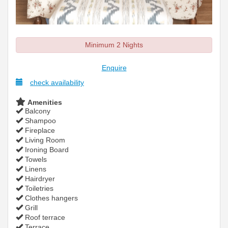
Minimum 2 Nights
Enquire
check availability
Amenities
Balcony
Shampoo
Fireplace
Living Room
Ironing Board
Towels
Linens
Hairdryer
Toiletries
Clothes hangers
Grill
Roof terrace
Terrace