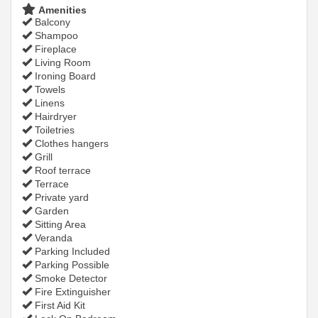
Amenities
Balcony
Shampoo
Fireplace
Living Room
Ironing Board
Towels
Linens
Hairdryer
Toiletries
Clothes hangers
Grill
Roof terrace
Terrace
Private yard
Garden
Sitting Area
Veranda
Parking Included
Parking Possible
Smoke Detector
Fire Extinguisher
First Aid Kit