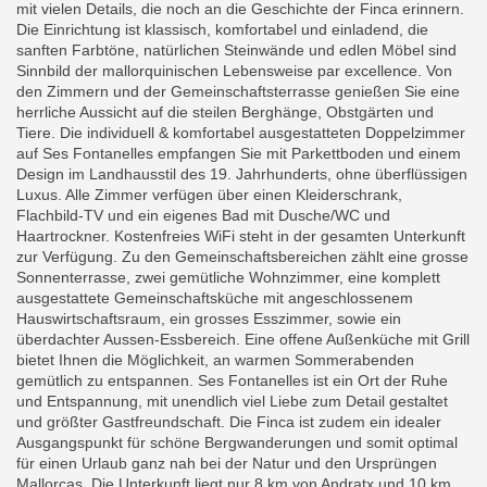
mit vielen Details, die noch an die Geschichte der Finca erinnern.
Die Einrichtung ist klassisch, komfortabel und einladend, die
sanften Farbtöne, natürlichen Steinwände und edlen Möbel sind
Sinnbild der mallorquinischen Lebensweise par excellence. Von
den Zimmern und der Gemeinschaftsterrasse genießen Sie eine
herrliche Aussicht auf die steilen Berghänge, Obstgärten und
Tiere. Die individuell & komfortabel ausgestatteten Doppelzimmer
auf Ses Fontanelles empfangen Sie mit Parkettboden und einem
Design im Landhausstil des 19. Jahrhunderts, ohne überflüssigen
Luxus. Alle Zimmer verfügen über einen Kleiderschrank,
Flachbild-TV und ein eigenes Bad mit Dusche/WC und
Haartrockner. Kostenfreies WiFi steht in der gesamten Unterkunft
zur Verfügung. Zu den Gemeinschaftsbereichen zählt eine grosse
Sonnenterrasse, zwei gemütliche Wohnzimmer, eine komplett
ausgestattete Gemeinschaftsküche mit angeschlossenem
Hauswirtschaftsraum, ein grosses Esszimmer, sowie ein
überdachter Aussen-Essbereich. Eine offene Außenküche mit Grill
bietet Ihnen die Möglichkeit, an warmen Sommerabenden
gemütlich zu entspannen. Ses Fontanelles ist ein Ort der Ruhe
und Entspannung, mit unendlich viel Liebe zum Detail gestaltet
und größter Gastfreundschaft. Die Finca ist zudem ein idealer
Ausgangspunkt für schöne Bergwanderungen und somit optimal
für einen Urlaub ganz nah bei der Natur und den Ursprüngen
Mallorcas. Die Unterkunft liegt nur 8 km von Andratx und 10 km