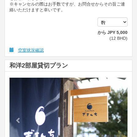
※キャンセルの際はお手数ですが、お問合せからその旨ご連
絡いただけますと幸いです。
から
JPY
5,000
(
12
BHD
)
空室状況確認
和洋2部屋貸切プラン
Previous
Next