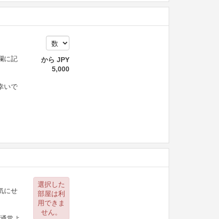
欄に記
から
JPY
5,000
。
幸いで
選択した
気にせ
部屋は利
用できま
せん。
、通常よ