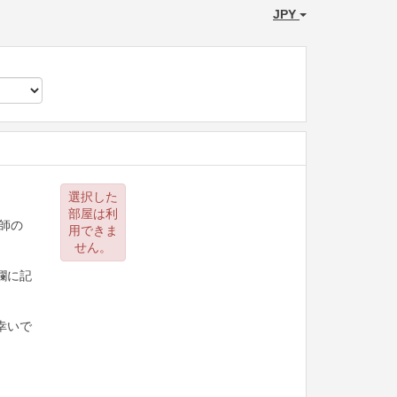
JPY
選択した
。
部屋は利
師の
用できま
せん。
欄に記
。
幸いで