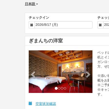
日本語
チェックイン
チェッ
ぎまんちの洋室
ベッド
Previous
Next
机とイ
ガンロ
方、ぜ
※添い
載をお
※ご予
※キャ
す。
空室状況確認