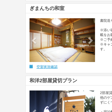
ぎまんちの和室
書院造
Previous
Next
※添い
載をお
※ご予
※キャ
す。
空室状況確認
和洋2部屋貸切プラン
2部屋
Previous
Next
他のゲ
ずにく
・宿泊料