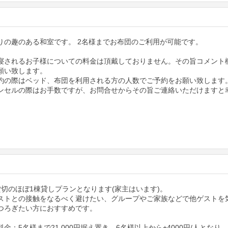
りの趣のある和室です。 2名様までお布団のご利用が可能です。
寝されるお子様についての料金は頂戴しておりません。その旨コメント
願い致します。
約の際はベッド、布団を利用される方の人数でご予約をお願い致します
ンセルの際はお手数ですが、お問合せからその旨ご連絡いただけますと
貸切のほぼ1棟貸しプランとなります(家主はいます)。
ストとの接触をなるべく避けたい、グループやご家族などで他ゲストを
つろぎたい方におすすめです。
金：5名様まで21,000円据え置き。6名様以上から+4000円/人となり