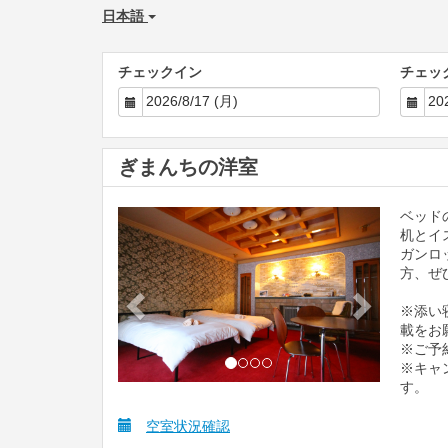
日本語
チェックイン
チェッ
ぎまんちの洋室
ベッド
Previous
Next
机とイ
ガンロ
方、ぜ
※添い
載をお
※ご予
※キャ
す。
空室状況確認