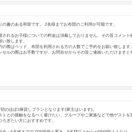
りの趣のある和室です。 2名様までお布団のご利用が可能です。
寝されるお子様についての料金は頂戴しておりません。その旨コメント
願い致します。
約の際はベッド、布団を利用される方の人数でご予約をお願い致します
ンセルの際はお手数ですが、お問合せからその旨ご連絡いただけますと
貸切のほぼ1棟貸しプランとなります(家主はいます)。
ストとの接触をなるべく避けたい、グループやご家族などで他ゲストを
つろぎたい方におすすめです。
金：5名様まで21,000円据え置き。6名様以上から+4000円/人となり