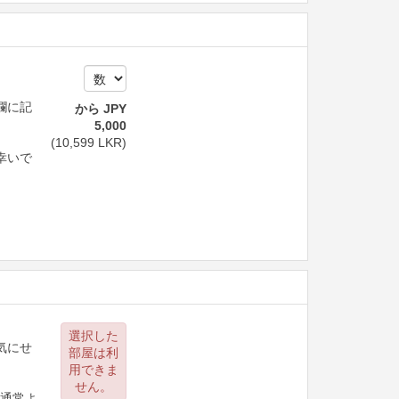
欄に記
から
JPY
5,000
。
(
10,599
LKR
)
幸いで
選択した
気にせ
部屋は利
用できま
せん。
、通常よ