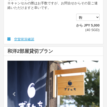
※キャンセルの際はお手数ですが、お問合せからその旨ご連
絡いただけますと幸いです。
から
JPY
5,000
(
40
SGD
)
空室状況確認
和洋2部屋貸切プラン
Previous
Next