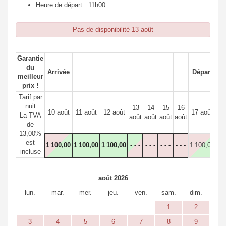
Heure de départ : 11h00
Pas de disponibilité 13 août
Garantie
du
Arrivée
Départ
meilleur
prix !
Tarif par
nuit
13
14
15
16
10 août
11 août
12 août
17 août
18
La TVA
août
août
août
août
de
13,00%
est
1 100
,00
1 100
,00
1 100
,00
- - -
- - -
- - -
- - -
1 100
,00
1 
incluse
août 2026
lun.
mar.
mer.
jeu.
ven.
sam.
dim.
1
2
3
4
5
6
7
8
9