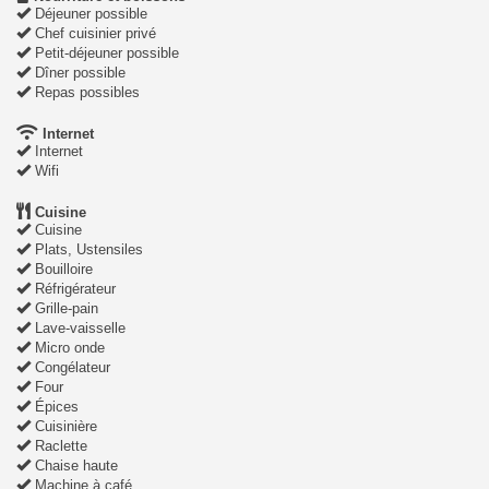
Déjeuner possible
Chef cuisinier privé
Petit-déjeuner possible
Dîner possible
Repas possibles
Internet
Internet
Wifi
Cuisine
Cuisine
Plats, Ustensiles
Bouilloire
Réfrigérateur
Grille-pain
Lave-vaisselle
Micro onde
Congélateur
Four
Épices
Cuisinière
Raclette
Chaise haute
Machine à café