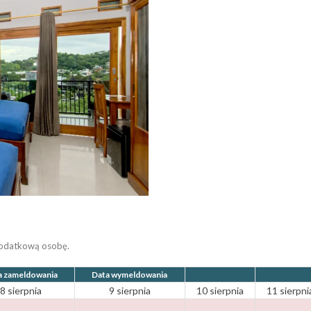
dodatkową osobę.
a zameldowania
Data wymeldowania
8 sierpnia
9 sierpnia
10 sierpnia
11 sierpni