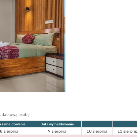
dodatkową osobę.
a zameldowania
Data wymeldowania
8 sierpnia
9 sierpnia
10 sierpnia
11 sierpni