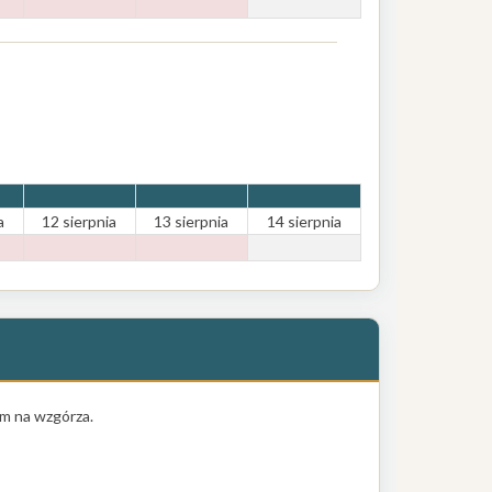
a
12 sierpnia
13 sierpnia
14 sierpnia
em na wzgórza.