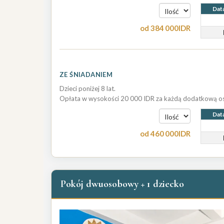
Dat
od
384 000
IDR
ZE ŚNIADANIEM
Dzieci poniżej 8 lat.
Opłata w wysokości 20 000 IDR za każdą dodatkową os
Dat
od
460 000
IDR
Pokój dwuosobowy + 1 dziecko