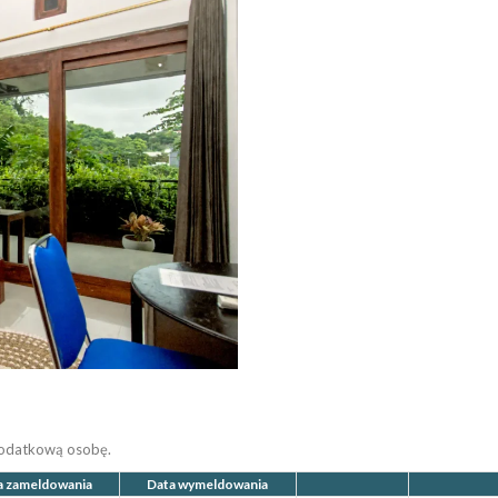
dodatkową osobę.
a zameldowania
Data wymeldowania