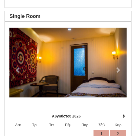
Single Room
Previous
Next
Αυγούστου 2026
Δευ
Τρί
Τετ
Πέμ
Παρ
Σάβ
Κυρ
1
2