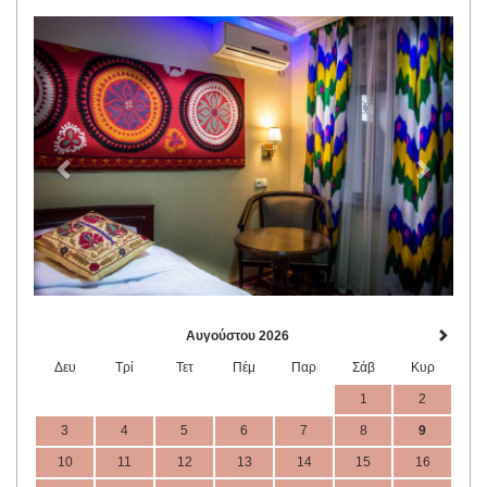
Previous
Next
Αυγούστου 2026
Δευ
Τρί
Τετ
Πέμ
Παρ
Σάβ
Κυρ
1
2
3
4
5
6
7
8
9
10
11
12
13
14
15
16