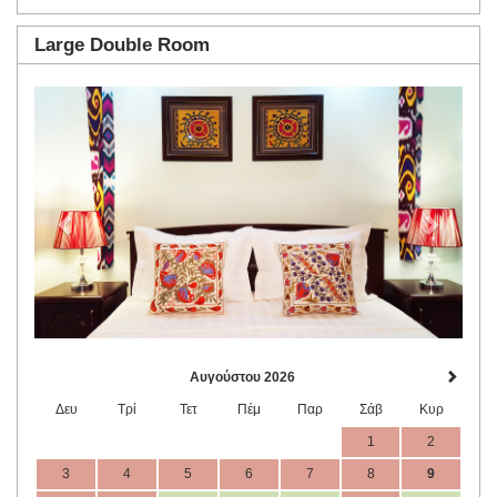
Large Double Room
Previous
Next
Αυγούστου 2026
Δευ
Τρί
Τετ
Πέμ
Παρ
Σάβ
Κυρ
1
2
3
4
5
6
7
8
9