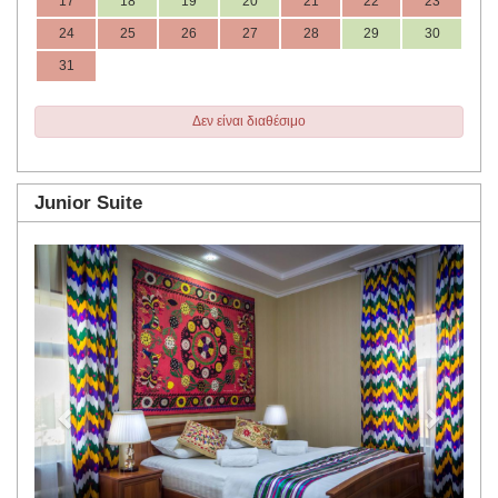
17
18
19
20
21
22
23
24
25
26
27
28
29
30
31
Δεν είναι διαθέσιμο
Junior Suite
Previous
Next