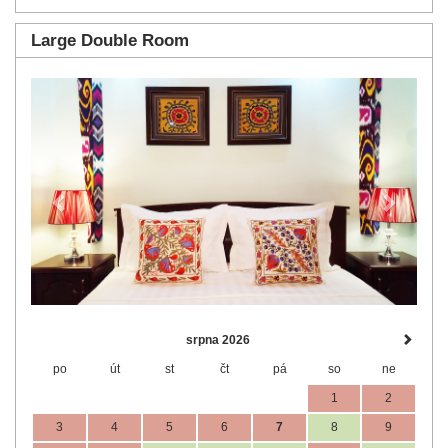
Large Double Room
Previous
Next
srpna 2026
po
út
st
čt
pá
so
ne
1
2
3
4
5
6
7
8
9