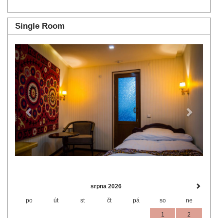
Single Room
Previous
Next
srpna 2026
po
út
st
čt
pá
so
ne
1
2