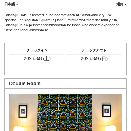
日本語
通貨
Jahongir Hotel is located in the heart of ancient Samarkand city. The
spectacular Registan Square is just a 5-mintue walk from the family-run
Jahongir. It is a perfect accommodation for those who want to experience
Uzbek national atmosphere.
チェックイン
チェックアウト
Double Room
Previous
Next