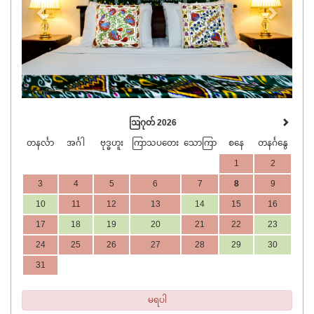
ဩဂုတ် 2026
တနင်္လာ
အင်္ဂါ
ဗုဒ္ဓဟူး
ကြာသပတေး
သောကြာ
စနေ
တနင်္ဂနွေ
1
2
3
4
5
6
7
8
9
10
11
12
13
14
15
16
17
18
19
20
21
22
23
24
25
26
27
28
29
30
31
မရပါ