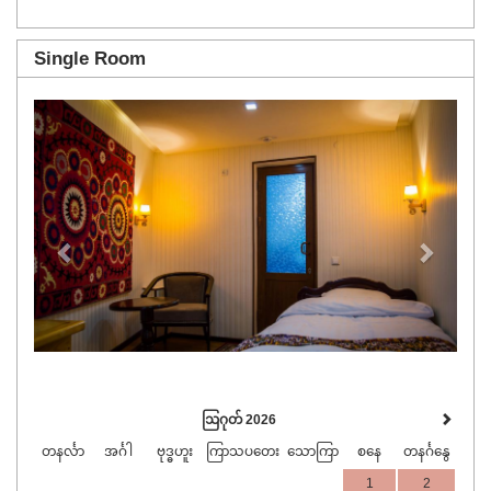
Single Room
Previous
Next
ဩဂုတ် 2026
တနင်္လာ
အင်္ဂါ
ဗုဒ္ဓဟူး
ကြာသပတေး
သောကြာ
စနေ
တနင်္ဂနွေ
1
2