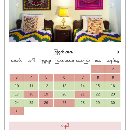
ဩဂုတ် 2026
တနင်္လာ
အင်္ဂါ
ဗုဒ္ဓဟူး
ကြာသပတေး
သောကြာ
စနေ
တနင်္ဂနွေ
1
2
3
4
5
6
7
8
9
10
11
12
13
14
15
16
17
18
19
20
21
22
23
24
25
26
27
28
29
30
31
မရပါ