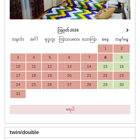
ဩဂုတ် 2026
တနင်္လာ
အင်္ဂါ
ဗုဒ္ဓဟူး
ကြာသပတေး
သောကြာ
စနေ
တနင်္ဂနွေ
1
2
3
4
5
6
7
8
9
10
11
12
13
14
15
16
17
18
19
20
21
22
23
24
25
26
27
28
29
30
31
မရပါ
twin/double