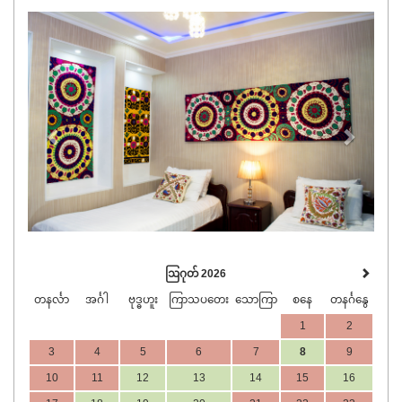
Previous
Next
ဩဂုတ် 2026
တနင်္လာ
အင်္ဂါ
ဗုဒ္ဓဟူး
ကြာသပတေး
သောကြာ
စနေ
တနင်္ဂနွေ
1
2
3
4
5
6
7
8
9
10
11
12
13
14
15
16