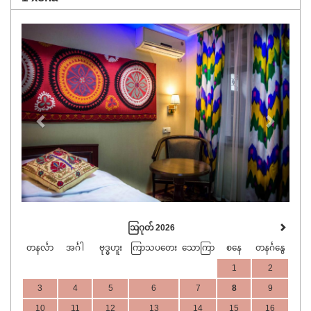
Previous
Next
ဩဂုတ် 2026
တနင်္လာ
အင်္ဂါ
ဗုဒ္ဓဟူး
ကြာသပတေး
သောကြာ
စနေ
တနင်္ဂနွေ
1
2
3
4
5
6
7
8
9
10
11
12
13
14
15
16