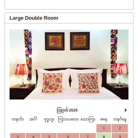
Large Double Room
Previous
Next
ဩဂုတ် 2026
တနင်္လာ
အင်္ဂါ
ဗုဒ္ဓဟူး
ကြာသပတေး
သောကြာ
စနေ
တနင်္ဂနွေ
1
2
3
4
5
6
7
8
9