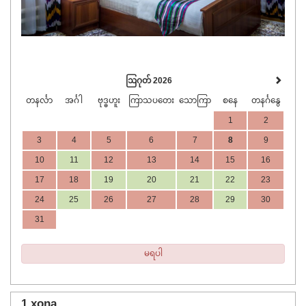
ဩဂုတ် 2026
တနင်္လာ
အင်္ဂါ
ဗုဒ္ဓဟူး
ကြာသပတေး
သောကြာ
စနေ
တနင်္ဂနွေ
1
2
3
4
5
6
7
8
9
10
11
12
13
14
15
16
17
18
19
20
21
22
23
24
25
26
27
28
29
30
31
မရပါ
1 xona