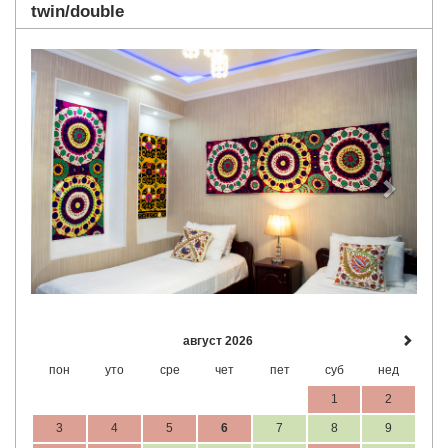
twin/double
Previous
Next
август 2026
пон
уто
сре
чет
пет
суб
нед
1
2
3
4
5
6
7
8
9