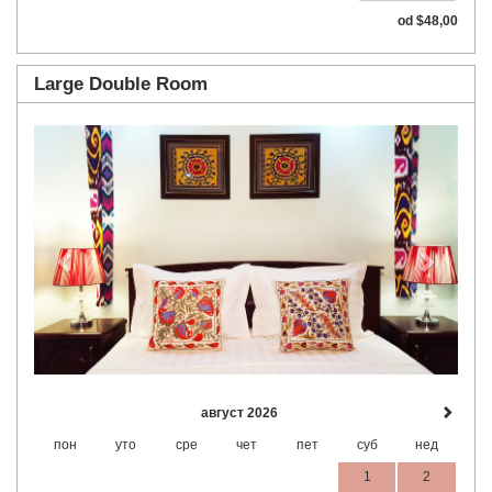
od
$
48
,00
Large Double Room
Previous
Next
август 2026
пон
уто
сре
чет
пет
суб
нед
1
2