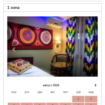
1 xona
Previous
Next
август 2026
пон
уто
сре
чет
пет
суб
нед
1
2