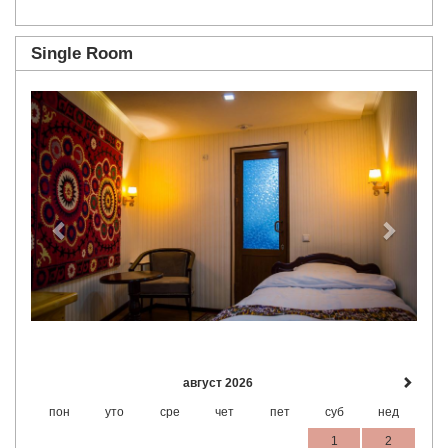
Single Room
Previous
Next
август 2026
пон
уто
сре
чет
пет
суб
нед
1
2