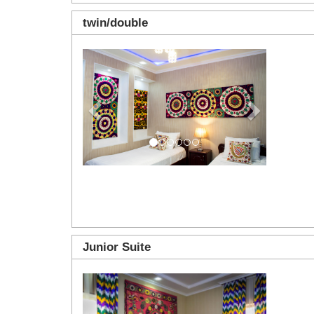
twin/double
Previous
Next
Junior Suite
Previous
Next