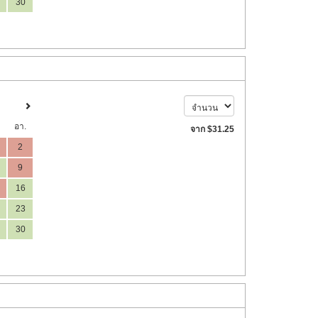
30
อา.
จาก
$
31
.25
2
9
16
23
30