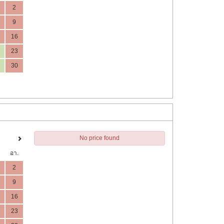
2
9
16
23
30
No price found
อา.
2
9
16
23