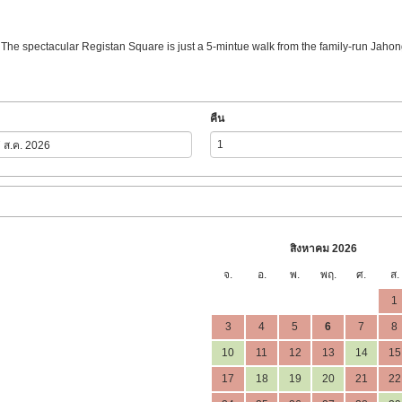
. The spectacular Registan Square is just a 5-mintue walk from the family-run Jahong
คืน
สิงหาคม 2026
จ.
อ.
พ.
พฤ.
ศ.
ส.
1
3
4
5
6
7
8
10
11
12
13
14
15
17
18
19
20
21
22