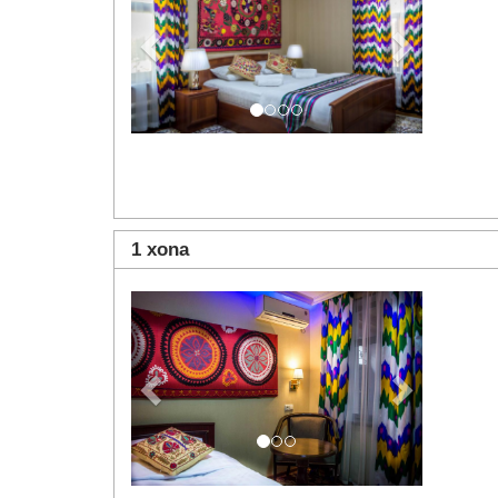
1 xona
Previous
Next