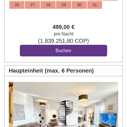
26
27
28
29
30
31
499
,00
€
pro Nacht
(
1.839.251
,80
COP
)
Haupteinheit (max. 6 Personen)
Previous
Next