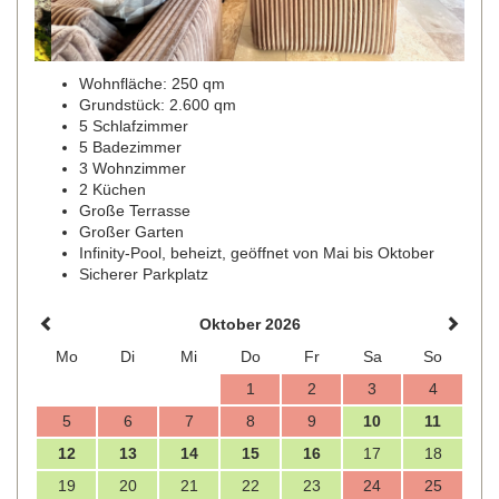
Wohnfläche: 250 qm
Grundstück: 2.600 qm
5 Schlafzimmer
5 Badezimmer
3 Wohnzimmer
2 Küchen
Große Terrasse
Großer Garten
Infinity-Pool, beheizt, geöffnet von Mai bis Oktober
Sicherer Parkplatz
Oktober 2026
Mo
Di
Mi
Do
Fr
Sa
So
1
2
3
4
5
6
7
8
9
10
11
12
13
14
15
16
17
18
19
20
21
22
23
24
25