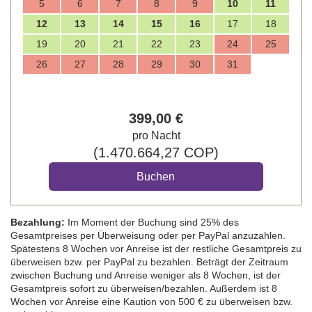
5
6
7
8
9
10
11
12
13
14
15
16
17
18
19
20
21
22
23
24
25
26
27
28
29
30
31
399
,00
€
pro Nacht
(
1.470.664
,27
COP
)
Bezahlung:
Im Moment der Buchung sind 25% des
Gesamtpreises per Überweisung oder per PayPal anzuzahlen.
Spätestens 8 Wochen vor Anreise ist der restliche Gesamtpreis zu
überweisen bzw. per PayPal zu bezahlen. Beträgt der Zeitraum
zwischen Buchung und Anreise weniger als 8 Wochen, ist der
Gesamtpreis sofort zu überweisen/bezahlen. Außerdem ist 8
Wochen vor Anreise eine Kaution von 500 € zu überweisen bzw.