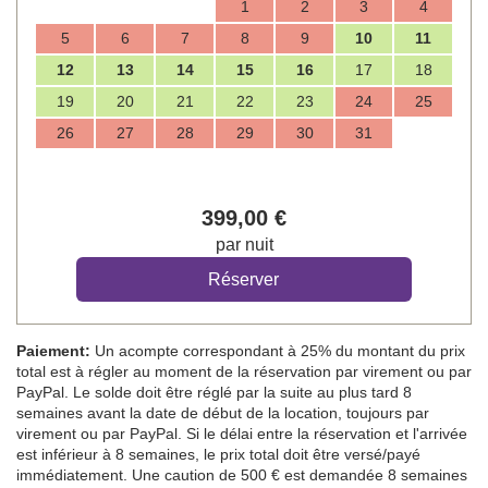
1
2
3
4
5
6
7
8
9
10
11
12
13
14
15
16
17
18
19
20
21
22
23
24
25
26
27
28
29
30
31
399
,00
€
par nuit
Paiement:
Un acompte correspondant à 25% du montant du prix
total est à régler au moment de la réservation par virement ou par
PayPal. Le solde doit être réglé par la suite au plus tard 8
semaines avant la date de début de la location, toujours par
virement ou par PayPal. Si le délai entre la réservation et l'arrivée
est inférieur à 8 semaines, le prix total doit être versé/payé
immédiatement. Une caution de 500 € est demandée 8 semaines