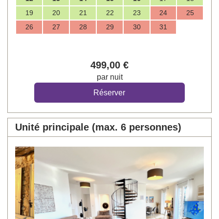
19
20
21
22
23
24
25
26
27
28
29
30
31
499
,00
€
par nuit
Unité principale (max. 6 personnes)
Previous
Next