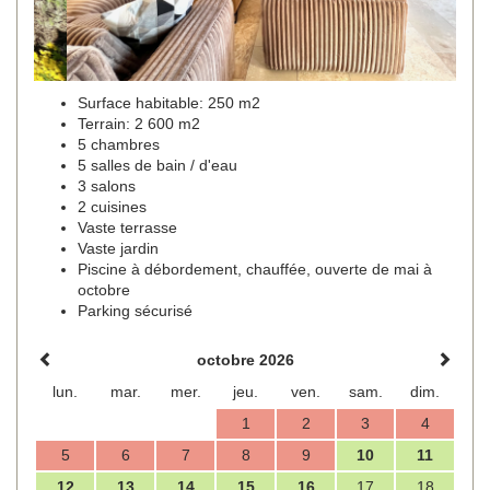
Surface habitable: 250 m2
Terrain: 2 600 m2
5 chambres
5 salles de bain / d'eau
3 salons
2 cuisines
Vaste terrasse
Vaste jardin
Piscine à débordement, chauffée, ouverte de mai à
octobre
Parking sécurisé
octobre 2026
lun.
mar.
mer.
jeu.
ven.
sam.
dim.
1
2
3
4
5
6
7
8
9
10
11
12
13
14
15
16
17
18