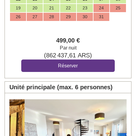
19
20
21
22
23
24
25
26
27
28
29
30
31
499
,00
€
Par nuit
(
862 437
,61
ARS
)
Unité principale (max. 6 personnes)
Previous
Next