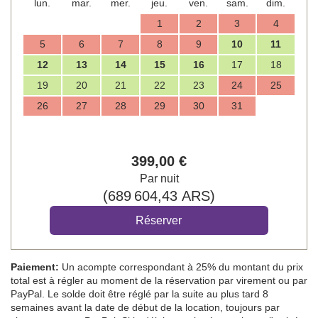
lun.
mar.
mer.
jeu.
ven.
sam.
dim.
1
2
3
4
5
6
7
8
9
10
11
12
13
14
15
16
17
18
19
20
21
22
23
24
25
26
27
28
29
30
31
399
,00
€
Par nuit
(
689 604
,43
ARS
)
Paiement:
Un acompte correspondant à 25% du montant du prix
total est à régler au moment de la réservation par virement ou par
PayPal. Le solde doit être réglé par la suite au plus tard 8
semaines avant la date de début de la location, toujours par