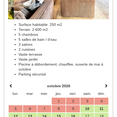
Surface habitable: 250 m2
Terrain: 2 600 m2
5 chambres
5 salles de bain / d'eau
3 salons
2 cuisines
Vaste terrasse
Vaste jardin
Piscine à débordement, chauffée, ouverte de mai à
octobre
Parking sécurisé
octobre 2026
lun.
mar.
mer.
jeu.
ven.
sam.
dim.
1
2
3
4
5
6
7
8
9
10
11
12
13
14
15
16
17
18