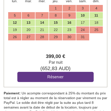
lun.
mar.
mer.
jeu.
ven.
sam.
dim.
1
2
3
4
5
6
7
8
9
10
11
12
13
14
15
16
17
18
19
20
21
22
23
24
25
26
27
28
29
30
31
399
,00
€
Par nuit
(
652
,83
AUD
)
Paiement:
Un acompte correspondant à 25% du montant du prix
total est à régler au moment de la réservation par virement ou par
PayPal. Le solde doit être réglé par la suite au plus tard 8
semaines avant la date de début de la location, toujours par