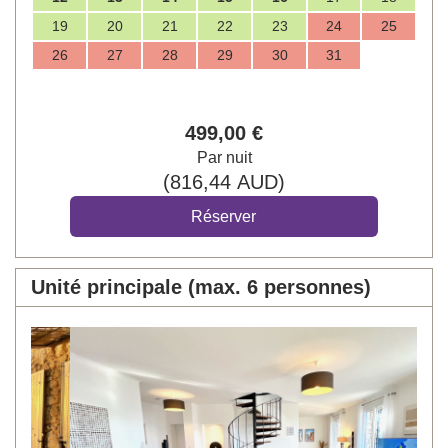
19
20
21
22
23
24
25
26
27
28
29
30
31
499
,00
€
Par nuit
(
816
,44
AUD
)
Unité principale (max. 6 personnes)
Previous
Next