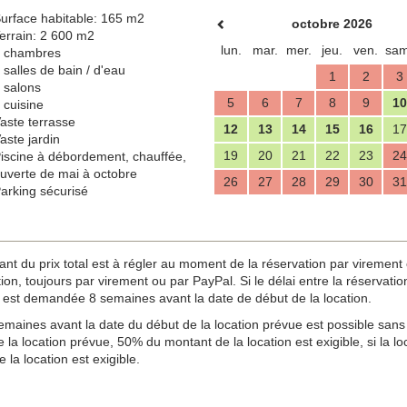
urface habitable: 165 m2
octobre 2026
errain: 2 600 m2
lun.
mar.
mer.
jeu.
ven.
sam
 chambres
 salles de bain / d'eau
1
2
3
 salons
5
6
7
8
9
10
 cuisine
aste terrasse
12
13
14
15
16
17
aste jardin
19
20
21
22
23
24
iscine à débordement, chauffée,
uverte de mai à octobre
26
27
28
29
30
31
arking sécurisé
u prix total est à régler au moment de la réservation par virement ou
n, toujours par virement ou par PayPal. Si le délai entre la réservation e
est demandée 8 semaines avant la date de début de la location.
maines avant la date du début de la location prévue est possible sans 
 la location prévue, 50% du montant de la location est exigible, si la 
 la location est exigible.