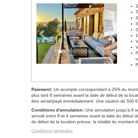
S
Previous
Next
T
3
3
2
1
V
V
P
o
P
Paiement:
Un acompte correspondant à 25% du montant d
plus tard 8 semaines avant la date de début de la locatio
être versé/payé immédiatement. Une caution de 500 € 
Conditions d'annulation:
Une annulation jusqu'à 8 se
annulé entre 8 et 4 semaines avant la date du début de
du début de la location prévue, la totalité du montant de
Conditions générales