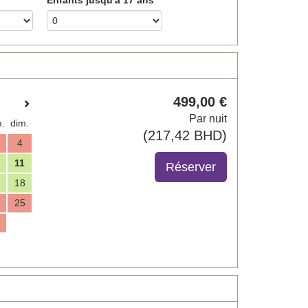
499
,00
€
Par nuit
.
dim.
(
217
,42
BHD
)
4
11
18
25