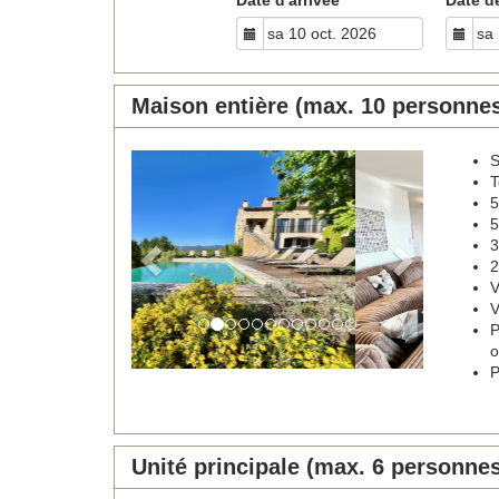
Maison entière (max. 10 personne
S
Previous
Next
T
5
5
3
2
V
V
P
o
P
Unité principale (max. 6 personne