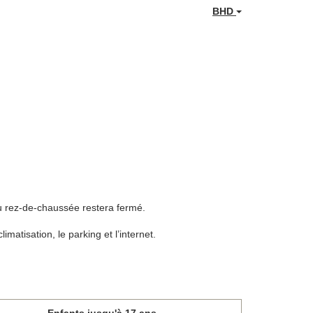
BHD
au rez-de-chaussée restera fermé.
limatisation, le parking et l’internet.
Enfants jusqu'à 17 ans