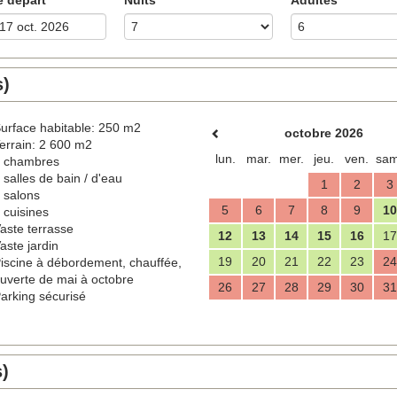
s)
urface habitable: 250 m2
octobre 2026
errain: 2 600 m2
lun.
mar.
mer.
jeu.
ven.
sam
 chambres
 salles de bain / d'eau
1
2
3
 salons
5
6
7
8
9
10
 cuisines
aste terrasse
12
13
14
15
16
17
aste jardin
19
20
21
22
23
24
iscine à débordement, chauffée,
uverte de mai à octobre
26
27
28
29
30
31
arking sécurisé
s)