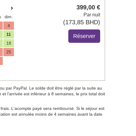
399
,00
€
Par nuit
.
dim.
(
173
,85
BHD
)
4
11
18
25
 par PayPal. Le solde doit être réglé par la suite au
t l'arrivée est inférieur à 8 semaines, le prix total doit
frais. L'acompte payé sera remboursé. Si le séjour est
location est annulée moins de 4 semaines avant la date