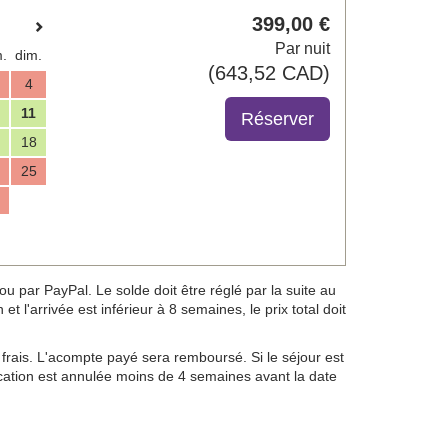
399
,00
€
Par nuit
.
dim.
(
643
,52
CAD
)
4
11
18
25
 par PayPal. Le solde doit être réglé par la suite au
t l'arrivée est inférieur à 8 semaines, le prix total doit
frais. L'acompte payé sera remboursé. Si le séjour est
location est annulée moins de 4 semaines avant la date