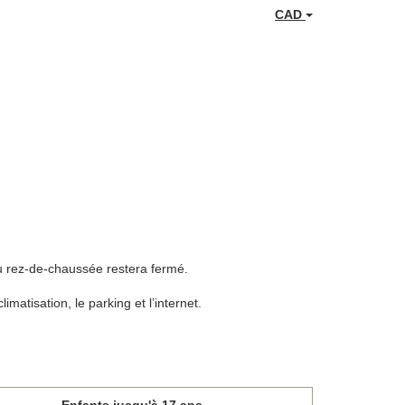
CAD
au rez-de-chaussée restera fermé.
limatisation, le parking et l’internet.
Enfants jusqu'à 17 ans