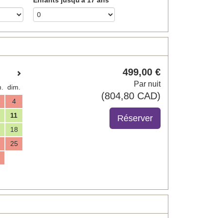
499
,00
€
Par nuit
.
dim.
(
804
,80
CAD
)
4
11
18
25