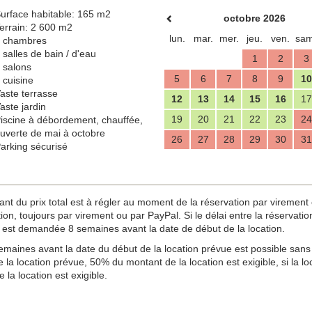
urface habitable: 165 m2
octobre 2026
errain: 2 600 m2
lun.
mar.
mer.
jeu.
ven.
sam
 chambres
 salles de bain / d'eau
1
2
3
 salons
5
6
7
8
9
10
 cuisine
aste terrasse
12
13
14
15
16
17
aste jardin
19
20
21
22
23
24
iscine à débordement, chauffée,
uverte de mai à octobre
26
27
28
29
30
31
arking sécurisé
u prix total est à régler au moment de la réservation par virement ou
n, toujours par virement ou par PayPal. Si le délai entre la réservation e
est demandée 8 semaines avant la date de début de la location.
maines avant la date du début de la location prévue est possible sans 
 la location prévue, 50% du montant de la location est exigible, si la 
 la location est exigible.