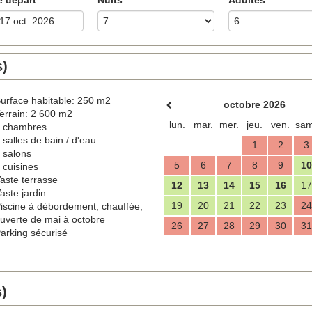
s)
urface habitable: 250 m2
octobre 2026
errain: 2 600 m2
lun.
mar.
mer.
jeu.
ven.
sam
 chambres
 salles de bain / d'eau
1
2
3
 salons
5
6
7
8
9
10
 cuisines
aste terrasse
12
13
14
15
16
17
aste jardin
19
20
21
22
23
24
iscine à débordement, chauffée,
uverte de mai à octobre
26
27
28
29
30
31
arking sécurisé
s)