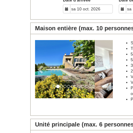
Maison entière (max. 10 personne
S
Previous
Next
T
5
5
3
2
V
V
P
o
P
Unité principale (max. 6 personne