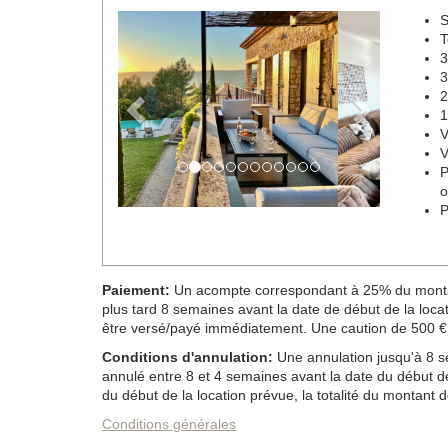
S
Previous
Next
T
3
3
2
1
V
V
P
o
P
Paiement:
Un acompte correspondant à 25% du montant d
plus tard 8 semaines avant la date de début de la locatio
être versé/payé immédiatement. Une caution de 500 € 
Conditions d'annulation:
Une annulation jusqu'à 8 se
annulé entre 8 et 4 semaines avant la date du début de
du début de la location prévue, la totalité du montant de
Conditions générales