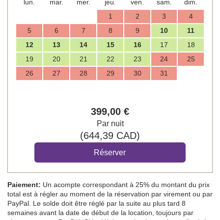
lun.
mar.
mer.
jeu.
ven.
sam.
dim.
1
2
3
4
5
6
7
8
9
10
11
12
13
14
15
16
17
18
19
20
21
22
23
24
25
26
27
28
29
30
31
399
,00
€
Par nuit
(
644
,39
CAD
)
Paiement:
Un acompte correspondant à 25% du montant du prix
total est à régler au moment de la réservation par virement ou par
PayPal. Le solde doit être réglé par la suite au plus tard 8
semaines avant la date de début de la location, toujours par