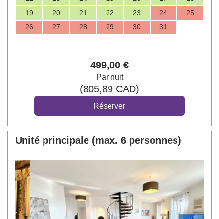
19
20
21
22
23
24
25
26
27
28
29
30
31
499
,00
€
Par nuit
(
805
,89
CAD
)
Unité principale (max. 6 personnes)
Previous
Next