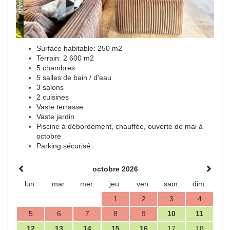
Surface habitable: 250 m2
Terrain: 2 600 m2
5 chambres
5 salles de bain / d'eau
3 salons
2 cuisines
Vaste terrasse
Vaste jardin
Piscine à débordement, chauffée, ouverte de mai à
octobre
Parking sécurisé
octobre 2026
lun.
mar.
mer.
jeu.
ven.
sam.
dim.
1
2
3
4
5
6
7
8
9
10
11
12
13
14
15
16
17
18