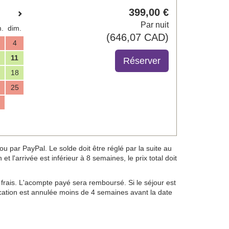
399
,00
€
Par nuit
.
dim.
(
646
,07
CAD
)
4
11
18
25
 par PayPal. Le solde doit être réglé par la suite au
t l'arrivée est inférieur à 8 semaines, le prix total doit
frais. L'acompte payé sera remboursé. Si le séjour est
location est annulée moins de 4 semaines avant la date