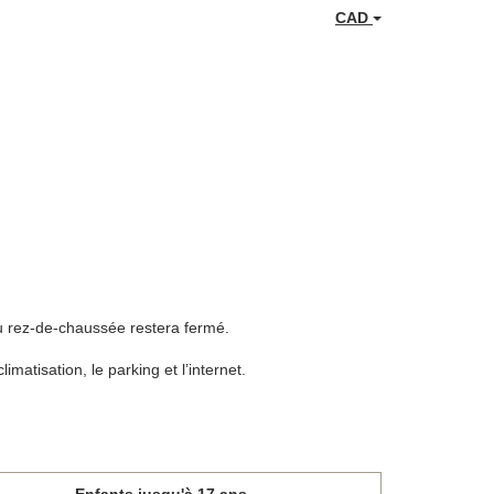
CAD
au rez-de-chaussée restera fermé.
limatisation, le parking et l’internet.
Enfants jusqu'à 17 ans