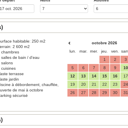
s)
urface habitable: 250 m2
octobre 2026
errain: 2 600 m2
lun.
mar.
mer.
jeu.
ven.
sam
 chambres
 salles de bain / d'eau
1
2
3
 salons
5
6
7
8
9
10
 cuisines
aste terrasse
12
13
14
15
16
17
aste jardin
19
20
21
22
23
24
iscine à débordement, chauffée,
uverte de mai à octobre
26
27
28
29
30
31
arking sécurisé
s)