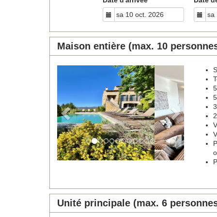
Maison entière (max. 10 personne
S
Previous
Next
T
5
5
3
2
V
V
P
o
P
Unité principale (max. 6 personne