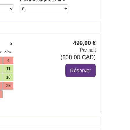
499
,00
€
Par nuit
.
dim.
(
808
,00
CAD
)
4
11
18
25