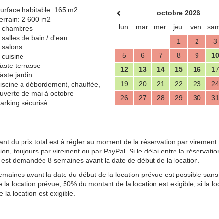
urface habitable: 165 m2
octobre 2026
errain: 2 600 m2
lun.
mar.
mer.
jeu.
ven.
sam
 chambres
 salles de bain / d'eau
1
2
3
 salons
5
6
7
8
9
10
 cuisine
aste terrasse
12
13
14
15
16
17
aste jardin
19
20
21
22
23
24
iscine à débordement, chauffée,
uverte de mai à octobre
26
27
28
29
30
31
arking sécurisé
u prix total est à régler au moment de la réservation par virement ou
n, toujours par virement ou par PayPal. Si le délai entre la réservation e
est demandée 8 semaines avant la date de début de la location.
maines avant la date du début de la location prévue est possible sans 
 la location prévue, 50% du montant de la location est exigible, si la 
 la location est exigible.