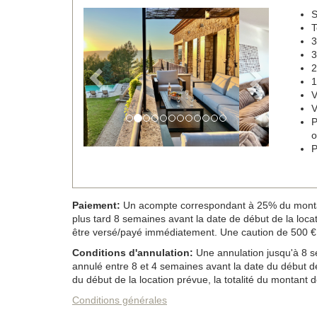
S
Previous
Next
T
3
3
2
1
V
V
P
o
P
Paiement:
Un acompte correspondant à 25% du montant d
plus tard 8 semaines avant la date de début de la locatio
être versé/payé immédiatement. Une caution de 500 € 
Conditions d'annulation:
Une annulation jusqu'à 8 se
annulé entre 8 et 4 semaines avant la date du début de
du début de la location prévue, la totalité du montant de
Conditions générales