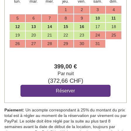
lun.
mar.
mer.
jeu.
ven.
sam.
dim.
1
2
3
4
5
6
7
8
9
10
11
12
13
14
15
16
17
18
19
20
21
22
23
24
25
26
27
28
29
30
31
399
,00
€
Par nuit
(
372
,66
CHF
)
Paiement:
Un acompte correspondant à 25% du montant du prix
total est à régler au moment de la réservation par virement ou par
PayPal. Le solde doit être réglé par la suite au plus tard 8
semaines avant la date de début de la location, toujours par