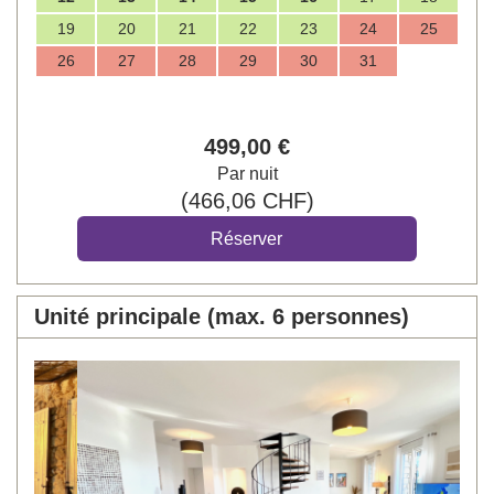
19
20
21
22
23
24
25
26
27
28
29
30
31
499
,00
€
Par nuit
(
466
,06
CHF
)
Unité principale (max. 6 personnes)
Previous
Next