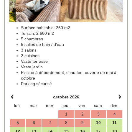
Surface habitable: 250 m2
Terrain: 2 600 m2
5 chambres
5 salles de bain / d'eau
3 salons
2 cuisines
Vaste terrasse
Vaste jardin
Piscine à débordement, chauffée, ouverte de mai à
octobre
Parking sécurisé
octobre 2026
lun.
mar.
mer.
jeu.
ven.
sam.
dim.
1
2
3
4
5
6
7
8
9
10
11
12
13
14
15
16
17
18