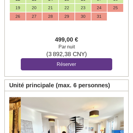
19
20
21
22
23
24
25
26
27
28
29
30
31
499
,00
€
Par nuit
(
3 892
,38
CNY
)
Unité principale (max. 6 personnes)
Previous
Next