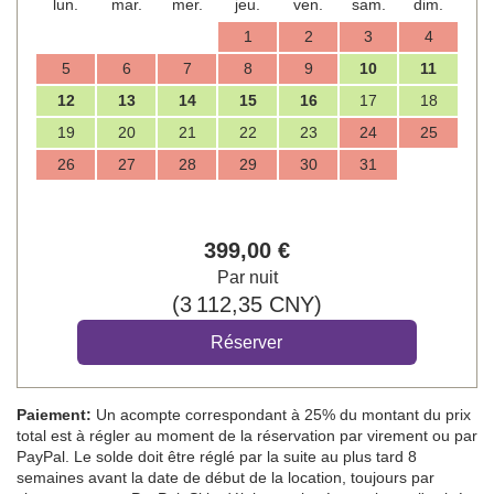
lun.
mar.
mer.
jeu.
ven.
sam.
dim.
1
2
3
4
5
6
7
8
9
10
11
12
13
14
15
16
17
18
19
20
21
22
23
24
25
26
27
28
29
30
31
399
,00
€
Par nuit
(
3 112
,35
CNY
)
Paiement:
Un acompte correspondant à 25% du montant du prix
total est à régler au moment de la réservation par virement ou par
PayPal. Le solde doit être réglé par la suite au plus tard 8
semaines avant la date de début de la location, toujours par