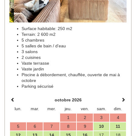
Surface habitable: 250 m2
Terrain: 2 600 m2
5 chambres
5 salles de bain / d'eau
3 salons
2 cuisines
Vaste terrasse
Vaste jardin
Piscine à débordement, chauffée, ouverte de mai à
octobre
Parking sécurisé
octobre 2026
lun.
mar.
mer.
jeu.
ven.
sam.
dim.
1
2
3
4
5
6
7
8
9
10
11
12
13
14
15
16
17
18