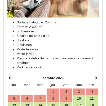
Surface habitable: 250 m2
Terrain: 2 600 m2
5 chambres
5 salles de bain / d'eau
3 salons
2 cuisines
Vaste terrasse
Vaste jardin
Piscine à débordement, chauffée, ouverte de mai à
octobre
Parking sécurisé
octobre 2026
lun.
mar.
mer.
jeu.
ven.
sam.
dim.
1
2
3
4
5
6
7
8
9
10
11
12
13
14
15
16
17
18