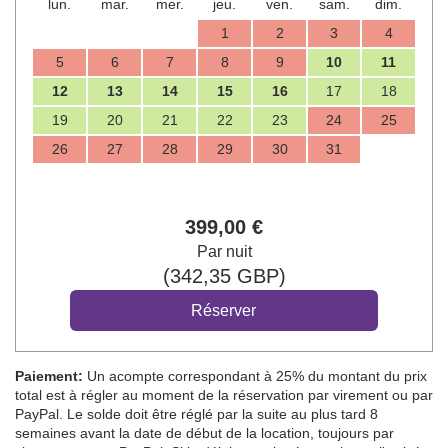
lun.
mar.
mer.
jeu.
ven.
sam.
dim.
1
2
3
4
5
6
7
8
9
10
11
12
13
14
15
16
17
18
19
20
21
22
23
24
25
26
27
28
29
30
31
399
,00
€
Par nuit
(
342
,35
GBP
)
Paiement:
Un acompte correspondant à 25% du montant du prix
total est à régler au moment de la réservation par virement ou par
PayPal. Le solde doit être réglé par la suite au plus tard 8
semaines avant la date de début de la location, toujours par