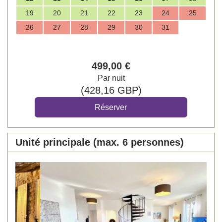
19
20
21
22
23
24
25
26
27
28
29
30
31
499
,00
€
Par nuit
(
428
,16
GBP
)
Unité principale (max. 6 personnes)
Previous
Next