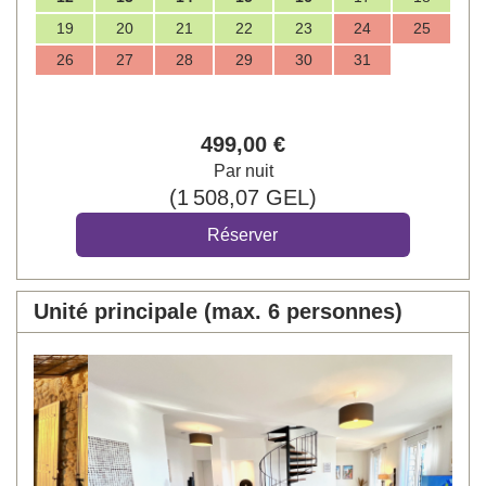
19
20
21
22
23
24
25
26
27
28
29
30
31
499
,00
€
Par nuit
(
1 508
,07
GEL
)
Unité principale (max. 6 personnes)
Previous
Next