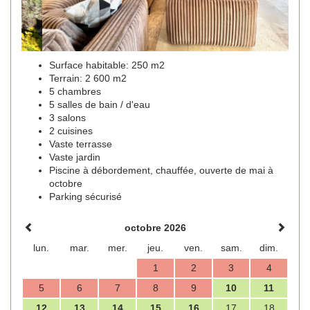
Surface habitable: 250 m2
Terrain: 2 600 m2
5 chambres
5 salles de bain / d'eau
3 salons
2 cuisines
Vaste terrasse
Vaste jardin
Piscine à débordement, chauffée, ouverte de mai à
octobre
Parking sécurisé
octobre 2026
lun.
mar.
mer.
jeu.
ven.
sam.
dim.
1
2
3
4
5
6
7
8
9
10
11
12
13
14
15
16
17
18