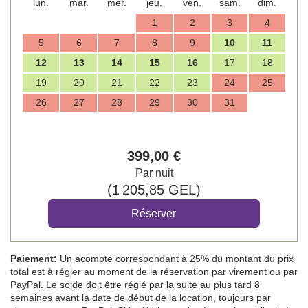
lun.
mar.
mer.
jeu.
ven.
sam.
dim.
1
2
3
4
5
6
7
8
9
10
11
12
13
14
15
16
17
18
19
20
21
22
23
24
25
26
27
28
29
30
31
399
,00
€
Par nuit
(
1 205
,85
GEL
)
Paiement:
Un acompte correspondant à 25% du montant du prix
total est à régler au moment de la réservation par virement ou par
PayPal. Le solde doit être réglé par la suite au plus tard 8
semaines avant la date de début de la location, toujours par