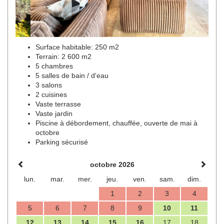
Surface habitable: 250 m2
Terrain: 2 600 m2
5 chambres
5 salles de bain / d'eau
3 salons
2 cuisines
Vaste terrasse
Vaste jardin
Piscine à débordement, chauffée, ouverte de mai à
octobre
Parking sécurisé
octobre 2026
lun.
mar.
mer.
jeu.
ven.
sam.
dim.
1
2
3
4
5
6
7
8
9
10
11
12
13
14
15
16
17
18