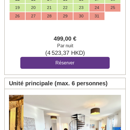
19
20
21
22
23
24
25
26
27
28
29
30
31
499
,00
€
Par nuit
(
4 523
,37
HKD
)
Unité principale (max. 6 personnes)
Previous
Next