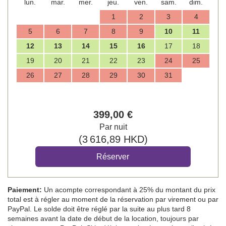
lun.
mar.
mer.
jeu.
ven.
sam.
dim.
1
2
3
4
5
6
7
8
9
10
11
12
13
14
15
16
17
18
19
20
21
22
23
24
25
26
27
28
29
30
31
399
,00
€
Par nuit
(
3 616
,89
HKD
)
Paiement:
Un acompte correspondant à 25% du montant du prix
total est à régler au moment de la réservation par virement ou par
PayPal. Le solde doit être réglé par la suite au plus tard 8
semaines avant la date de début de la location, toujours par