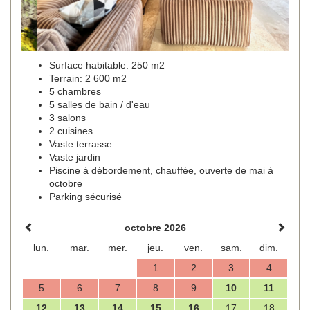
Surface habitable: 250 m2
Terrain: 2 600 m2
5 chambres
5 salles de bain / d'eau
3 salons
2 cuisines
Vaste terrasse
Vaste jardin
Piscine à débordement, chauffée, ouverte de mai à
octobre
Parking sécurisé
octobre 2026
lun.
mar.
mer.
jeu.
ven.
sam.
dim.
1
2
3
4
5
6
7
8
9
10
11
12
13
14
15
16
17
18