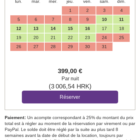
lun.
mar.
mer.
jeu.
ven.
sam.
dim.
1
2
3
4
5
6
7
8
9
10
11
12
13
14
15
16
17
18
19
20
21
22
23
24
25
26
27
28
29
30
31
399
,00
€
Par nuit
(
3 006
,54
HRK
)
Paiement:
Un acompte correspondant à 25% du montant du prix
total est à régler au moment de la réservation par virement ou par
PayPal. Le solde doit être réglé par la suite au plus tard 8
semaines avant la date de début de la location, toujours par