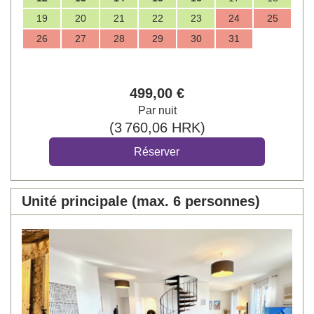
19
20
21
22
23
24
25
26
27
28
29
30
31
499
,00
€
Par nuit
(
3 760
,06
HRK
)
Unité principale (max. 6 personnes)
Previous
Next